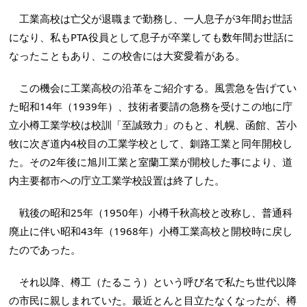
工業高校は亡父が退職まで勤務し、一人息子が3年間お世話
になり、私もPTA役員として息子が卒業しても数年間お世話に
なったこともあり、この校舎には大変愛着がある。
この機会に工業高校の沿革をご紹介する。風雲急を告げてい
た昭和14年（1939年）、技術者要請の急務を受けこの地に庁
立小樽工業学校は校訓「至誠致力」のもと、札幌、函館、苫小
牧に次ぎ道内4校目の工業学校として、釧路工業と同年開校し
た。その2年後に旭川工業と室蘭工業が開校した事により、道
内主要都市への庁立工業学校設置は終了した。
戦後の昭和25年（1950年）小樽千秋高校と改称し、普通科
廃止に伴い昭和43年（1968年）小樽工業高校と開校時に戻し
たのであった。
それ以降、樽工（たるこう）という呼び名で私たち世代以降
の市民に親しまれていた。最近とんと目立たなくなったが、樽