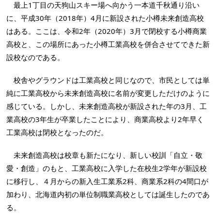
最上1丁目の天狗山スキー場へ向かう一本道千秋通り沿い
に、平成30年（2018年）4月に新設された小樽未来創造高校
はある。ここは、令和2年（2020年）3月で閉校する小樽商業
高校と、この場所にあった小樽工業高校を併合させてできた新
設校なのである。
校舎やグラウンドは工業高校と同じなので、市民としては単
純に工業高校から未来創造高校に名前が変更しただけのように
感じている。しかし、未来創造高校が新設された年の3月、工
業高校の3年生が卒業したことにより、商業高校より2年早く
工業高校は閉校となったのだ。
未来創造高校は校章も新たになり、新しい校訓「自立・敬
愛・創造」のもと、工業高校に入学した在校生2学年が新設校
に移行し、４月からの新入生工業系2科、商業系2科の4間口が
加わり、北海道内初の単位制職業高校としては誕生したのであ
る。