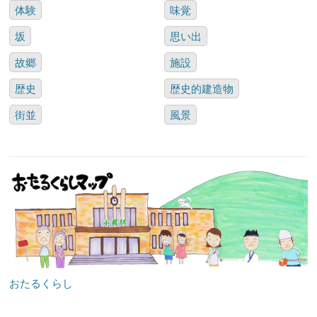
体験
味覚
坂
思い出
故郷
施設
歴史
歴史的建造物
街並
風景
おたるくらし