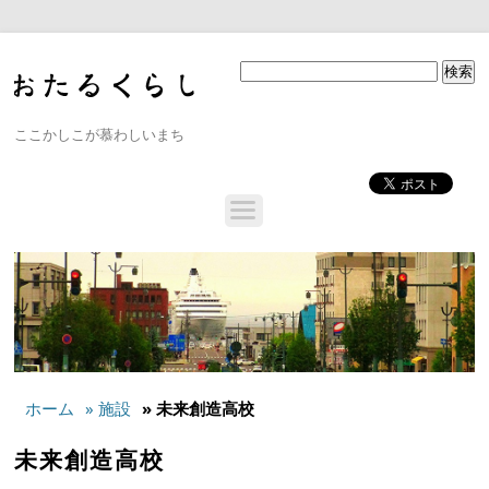
ここかしこが慕わしいまち
ホーム
» 施設
» 未来創造高校
未来創造高校