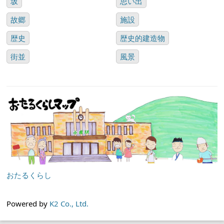
坂
思い出
故郷
施設
歴史
歴史的建造物
街並
風景
おたるくらし
Powered by
K2 Co., Ltd.