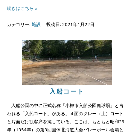
続きはこちら »
カテゴリー:
施設
｜
投稿日: 2021年1月22日
入船コート
入船公園の中に正式名称「小樽市入船公園庭球場」と言
われる「入船コート」がある。４面のクレー（土）コート
と片面だけ観客席を擁している。ここは、もともと昭和29
年（1954年）の第9回国体北海道大会バレーボール会場と