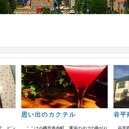
思い出のカクテル
谷平
て、ピン
ここは小樽市色内町。運河のそばの曲がり
谷平商