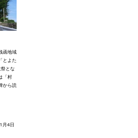
銭函地域
「とよた
大祭とな
は「村
碑から読
11月4日