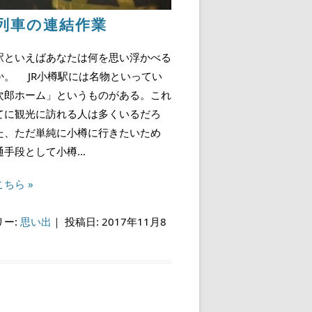
列車の連結作業
といえばあなたは何を思い浮かべる
か。 JR小樽駅には名物といってい
次郎ホーム」というものがある。これ
てに観光に訪れる人は多くいるだろ
た、ただ単純に小樽に行きたいため
通手段として小樽…
ちら »
リー:
思い出
｜
投稿日: 2017年11月8