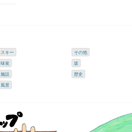
スキー
その他
味覚
坂
施設
歴史
風景