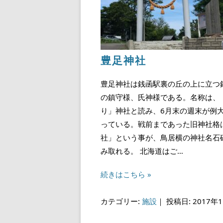
豊足神社
豊足神社は銭函駅裏の丘の上に立つ
の鎮守様、氏神様である。名称は、
り」神社と読み、6月末の週末が例
っている。戦前まであった旧神社格
社」という事が、鳥居横の神社名石
み取れる。 北海道はご…
続きはこちら »
カテゴリー:
施設
｜
投稿日: 2017年