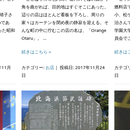
角を曲がれば、目的地はすぐそこにあった。
燃料店
晴子さ
辺りの店はほとんど看板を下ろし、周りの
小、松
のであ
家々はカーテンを閉め夜の静寂を迎える。そ
治さん
った昭和
んな町の中に佇むこの店の名は、「Orange
学園大
Otaru」。 …
員会で
続きはこちら »
続きはこ
年11月
カテゴリー:
お店
｜
投稿日: 2017年11月24
カテゴ
日
日