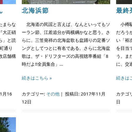
ん
北海浜節
最終
たまらな
北海道の民謡と言えば、なんといってもソ
小樽駅
『大正硝
ーラン節、江差追分が両横綱かなと思う。さ
だろう
ら」と読
らに、三笠発祥の北海盆歌も盆踊りの定番ソ
い「裕
町通り
ングとしてつとに有名である。さらに北海盆
を目当
数店舗構
歌は、ザ・ドリフターズの高視聴率番組「8
う。ま
時だよ!!全員集合」…
に、交
続きはこちら »
続きはこ
1月16
カテゴリー:
その他
｜
投稿日: 2017年11月
カテゴ
12日
日