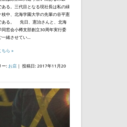
である。三代目となる現社長は私の緑
ケ枝中、北海学園大学の先輩の谷平憲
である。 先日、憲治さんと、北海
学同窓会小樽支部創立30周年実行委
ご一緒させてい…
ちら »
リー:
お店
｜
投稿日: 2017年11月20