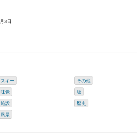
8月3日
スキー
その他
味覚
坂
施設
歴史
風景