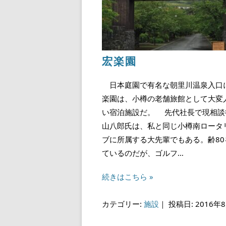
宏楽園
日本庭園で有名な朝里川温泉入口
楽園は、小樽の老舗旅館として大変
い宿泊施設だ。 先代社長で現相談
山八郎氏は、私と同じ小樽南ロータ
ブに所属する大先輩でもある。齢80
ているのだが、ゴルフ…
続きはこちら »
カテゴリー:
施設
｜
投稿日: 2016年