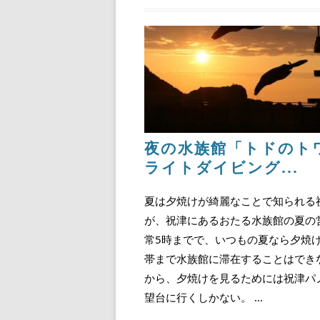
夜の水族館「トドのト
ライトダイビング...
夏は夕焼けが綺麗なことで知られる
が、祝津にあるおたる水族館の夏の
常5時までで、いつもの夏なら夕焼
帯まで水族館に滞在することはでき
から、夕焼けを見るためには祝津パ
望台に行くしかない。 …