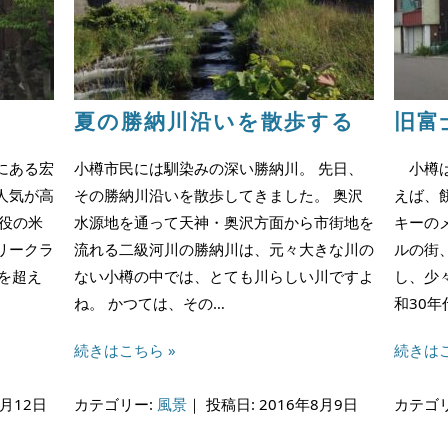
夏の勝納川沿いを散歩する
旧富
にある宏
小樽市民には馴染みの深い勝納川。 先日、
小樽は
人気が高
その勝納川沿いを散歩してきました。 奥沢
えば、
役の米
水源地を通って天神・奥沢方面から市街地を
キーの
リークラ
流れる二級河川の勝納川は、元々大きな川の
ルの街
を超え
ない小樽の中では、とても川らしい川ですよ
し、少
ね。 かつては、その…
和30
続きはこちら »
続きはこ
8月12日
カテゴリー:
風景
｜
投稿日: 2016年8月9日
カテゴ