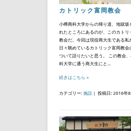
カトリック富岡教会
小樽商科大学からの帰り道、地獄坂
れたところにあるのが、このカトリ
教会だ。今回は現役商大生である私
日々眺めているカトリック富岡教会
ついて語りたいと思う。 この教会、
科大学に通う商大生にと…
続きはこちら »
カテゴリー:
施設
｜
投稿日: 2016年