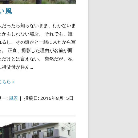
い風
人だったら知らないまま、行かないま
たかもしれない場所。 それでも、誰
れるし、その誰かと一緒に来たから写
る。 正直、撮影した理由が名前が面
ただけとは言えない。 突然だが、私
に祖父母が住ん…
ちら »
リー:
風景
｜
投稿日: 2016年8月15日