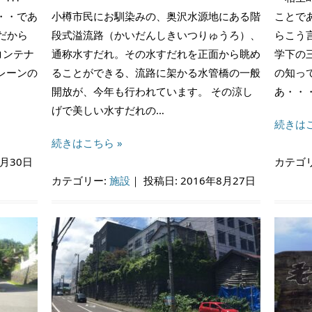
・・であ
小樽市民にお馴染みの、奥沢水源地にある階
ことで
だから
段式溢流路（かいだんしきいつりゅうろ）、
らこう
コンテナ
通称水すだれ。その水すだれを正面から眺め
学下の
レーンの
ることができる、流路に架かる水管橋の一般
の知っ
開放が、今年も行われています。 その涼し
あ・・
げで美しい水すだれの…
続きはこ
続きはこちら »
8月30日
カテゴ
カテゴリー:
施設
｜
投稿日: 2016年8月27日