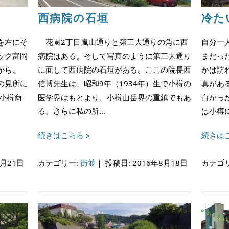
西病院の石垣
冷た
を左にそ
花園2丁目嵐山通りと第三大通りの角に西
自分一
ック富岡
病院はある。そして写真のように第三大通り
まだっ
から、
に面して西病院の石垣がある。ここの院長西
かは訪
の見所に
信博先生は、昭和9年（1934年）生で小樽の
真があ
小樽商
医学界はもとより、小樽山岳界の重鎮でもあ
白かっ
る。さらに私の所…
は小樽
続きはこちら »
続きはこ
8月21日
カテゴリー:
街並
｜
投稿日: 2016年8月18日
カテゴ