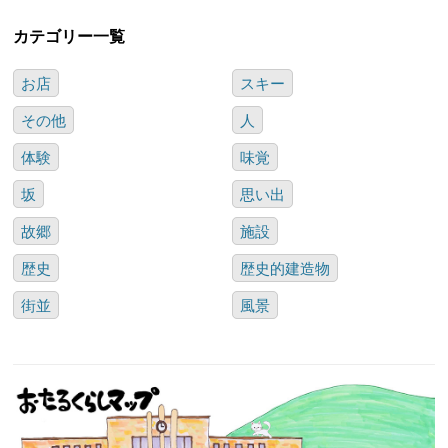
カテゴリー一覧
お店
スキー
その他
人
体験
味覚
坂
思い出
故郷
施設
歴史
歴史的建造物
街並
風景