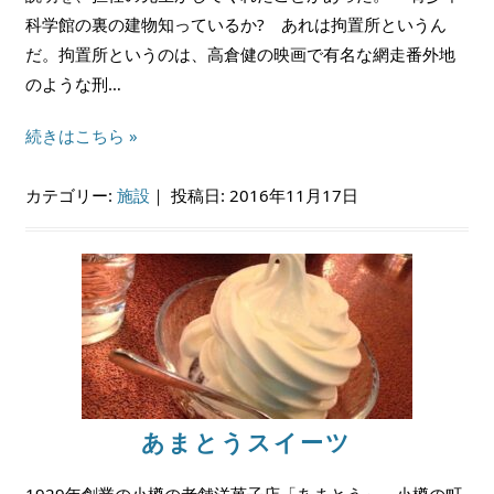
科学館の裏の建物知っているか? あれは拘置所というん
だ。拘置所というのは、高倉健の映画で有名な網走番外地
のような刑…
続きはこちら »
カテゴリー:
施設
｜
投稿日: 2016年11月17日
あまとうスイーツ
1929年創業の小樽の老舗洋菓子店「あまとう」。小樽の町