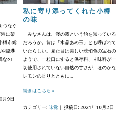
私に寄り添ってくれた小樽
の味
をつなぐ
樽港に架
みなさんは、澤の露という飴を知っている
小樽市総
だろうか。昔は「水晶あめ玉」とも呼ばれて
線や臨港
いたらしい。見た目は美しい琥珀色の宝石の
橋なの
ようで、一粒口にすると保存料、甘味料が一
切使用されていない自然の甘さが、ほのかな
レモンの香りとともに…
続きはこちら »
10月9日
カテゴリー:
味覚
｜
投稿日: 2021年10月2日