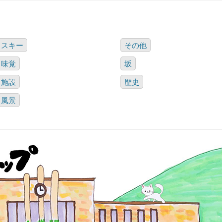
スキー
その他
味覚
坂
施設
歴史
風景