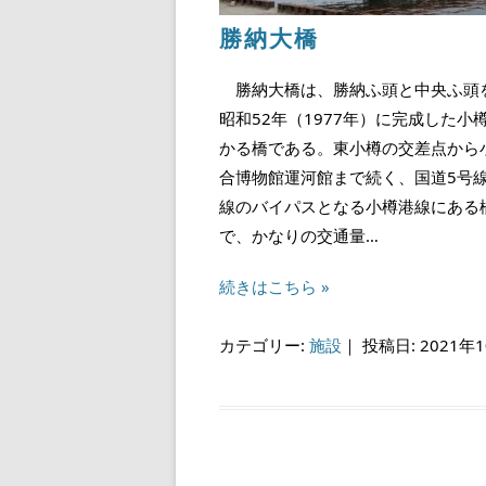
勝納大橋
勝納大橋は、勝納ふ頭と中央ふ頭
昭和52年（1977年）に完成した小
かる橋である。東小樽の交差点から
合博物館運河館まで続く、国道5号
線のバイパスとなる小樽港線にある
で、かなりの交通量…
続きはこちら »
カテゴリー:
施設
｜
投稿日: 2021年