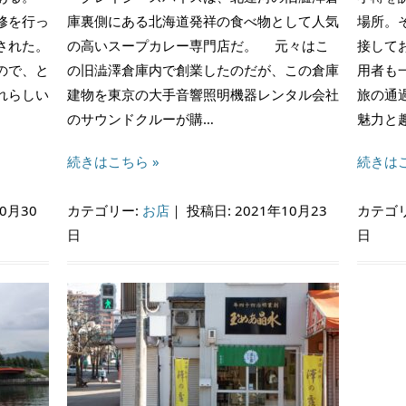
修を行っ
庫裏側にある北海道発祥の食べ物として人気
場所。
された。
の高いスープカレー専門店だ。 元々はこ
接して
ので、と
の旧澁澤倉庫内で創業したのだが、この倉庫
用者も
れらしい
建物を東京の大手音響照明機器レンタル会社
旅の通
のサウンドクルーが購…
魅力と
続きはこちら »
続きはこ
0月30
カテゴリー:
お店
｜
投稿日: 2021年10月23
カテゴ
日
日