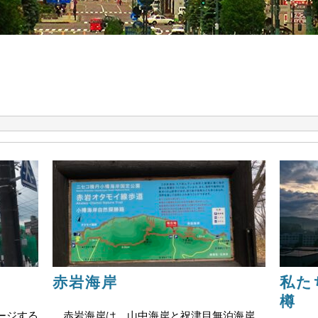
赤岩海岸
私た
樽
ージする
赤岩海岸は、山中海岸と祝津目無泊海岸