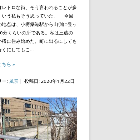
レトロな街、そう言われることが多
くいう私もそう思っていた。 今回
の地点は、小樽築港駅から山側に登っ
10分くらいの所である。私は三歳の
小樽に住み始めた。町に出るにしても
行くにしてもこ…
ちら »
リー:
風景
｜
投稿日: 2020年1月22日