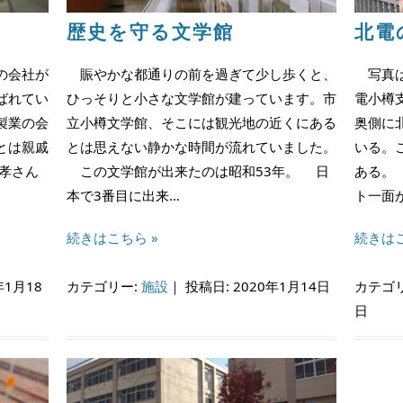
歴史を守る文学館
北電
の会社が
賑やかな都通りの前を過ぎて少し歩くと、
写真は
ばれてい
ひっそりと小さな文学館が建っています。市
電小樽
製業の会
立小樽文学館、そこには観光地の近くにある
奥側に
とは親戚
とは思えない静かな時間が流れていました。
いる。
孝さん
この文学館が出来たのは昭和53年。 日
ある。
本で3番目に出来…
ト一面
続きはこちら »
続きはこ
年1月18
カテゴリー:
施設
｜
投稿日: 2020年1月14日
カテゴ
日