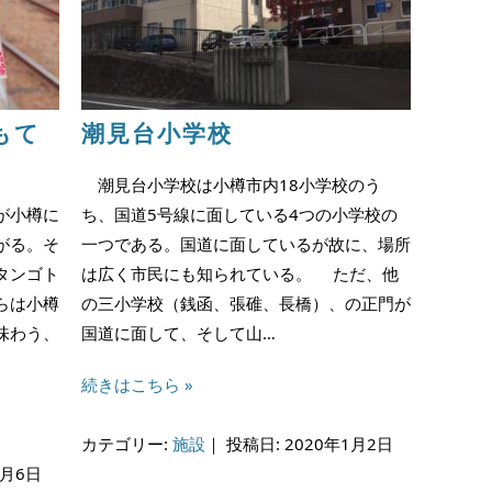
もて
潮見台小学校
潮見台小学校は小樽市内18小学校のう
が小樽に
ち、国道5号線に面している4つの小学校の
がる。そ
一つである。国道に面しているが故に、場所
タンゴト
は広く市民にも知られている。 ただ、他
らは小樽
の三小学校（銭函、張碓、長橋）、の正門が
味わう、
国道に面して、そして山…
続きはこちら »
カテゴリー:
施設
｜
投稿日: 2020年1月2日
1月6日