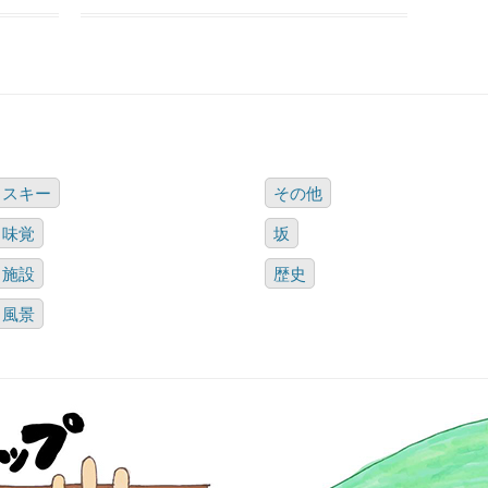
スキー
その他
味覚
坂
施設
歴史
風景