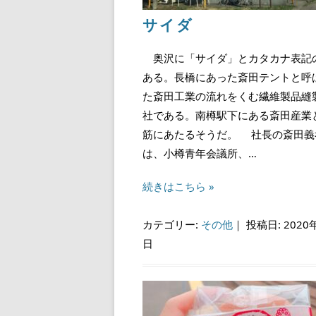
サイダ
奥沢に「サイダ」とカタカナ表記
ある。長橋にあった斎田テントと呼
た斎田工業の流れをくむ繊維製品縫
社である。南樽駅下にある斎田産業
筋にあたるそうだ。 社長の斎田義
は、小樽青年会議所、…
続きはこちら »
カテゴリー:
その他
｜
投稿日: 2020
日