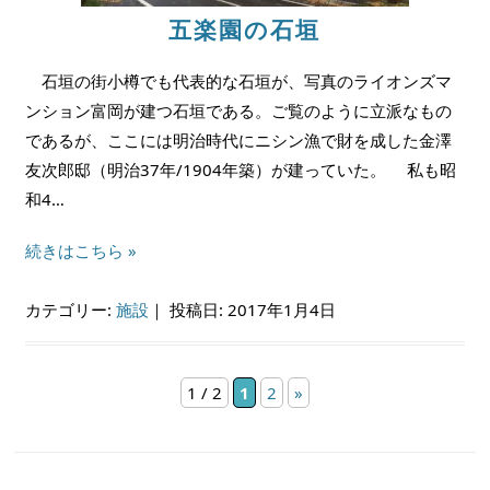
五楽園の石垣
石垣の街小樽でも代表的な石垣が、写真のライオンズマ
ンション富岡が建つ石垣である。ご覧のように立派なもの
であるが、ここには明治時代にニシン漁で財を成した金澤
友次郎邸（明治37年/1904年築）が建っていた。 私も昭
和4…
続きはこちら »
カテゴリー:
施設
｜
投稿日: 2017年1月4日
1 / 2
1
2
»