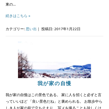
東の…
続きはこちら »
カテゴリー:
思い出
｜
投稿日: 2017年1月22日
我が家の自慢
我が家の自慢はこの景色である。 家に人を招くと必ずと言
っていいほど 「良い景色だね」と褒められる。 お散歩中ら
しき人が家の前で立ち止まり、 写メを撮ることも珍しくは