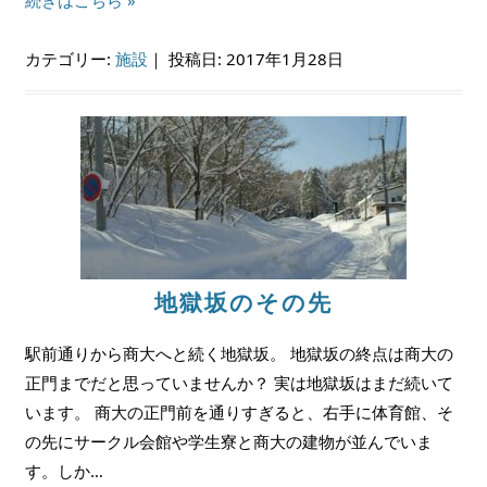
カテゴリー:
施設
｜
投稿日: 2017年1月28日
地獄坂のその先
駅前通りから商大へと続く地獄坂。 地獄坂の終点は商大の
正門までだと思っていませんか？ 実は地獄坂はまだ続いて
います。 商大の正門前を通りすぎると、右手に体育館、そ
の先にサークル会館や学生寮と商大の建物が並んでいま
す。しか…