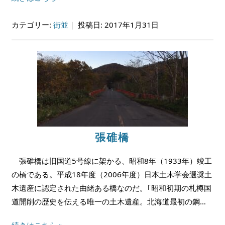
カテゴリー:
街並
｜
投稿日: 2017年1月31日
張碓橋
張碓橋は旧国道5号線に架かる、昭和8年（1933年）竣工
の橋である。平成18年度（2006年度）日本土木学会選奨土
木遺産に認定された由緒ある橋なのだ。｢昭和初期の札樽国
道開削の歴史を伝える唯一の土木遺産。北海道最初の鋼…
続きはこちら »