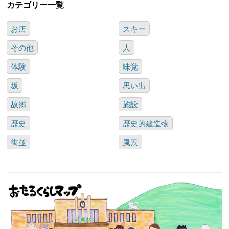
カテゴリー一覧
お店
スキー
その他
人
体験
味覚
坂
思い出
故郷
施設
歴史
歴史的建造物
街並
風景