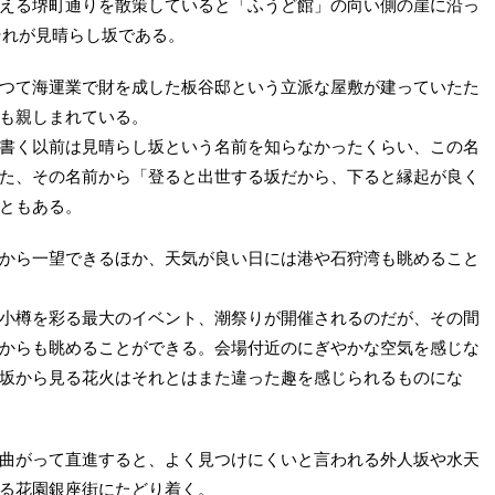
える堺町通りを散策していると「ふうど館」の向い側の崖に沿っ
それが見晴らし坂である。
つて海運業で財を成した板谷邸という立派な屋敷が建っていたた
も親しまれている。
書く以前は見晴らし坂という名前を知らなかったくらい、この名
た、その名前から「登ると出世する坂だから、下ると縁起が良く
ともある。
から一望できるほか、天気が良い日には港や石狩湾も眺めること
小樽を彩る最大のイベント、潮祭りが開催されるのだが、その間
からも眺めることができる。会場付近のにぎやかな空気を感じな
坂から見る花火はそれとはまた違った趣を感じられるものにな
曲がって直進すると、よく見つけにくいと言われる外人坂や水天
る花園銀座街にたどり着く。