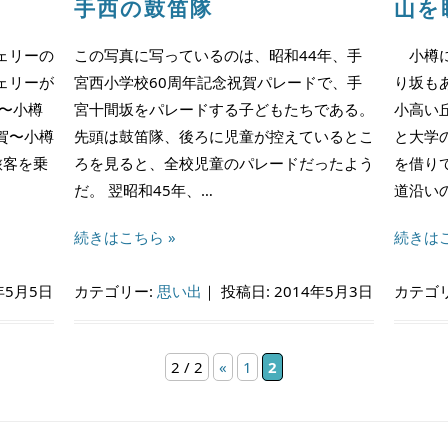
手西の鼓笛隊
山を
ェリーの
この写真に写っているのは、昭和44年、手
小樽に
ェリーが
宮西小学校60周年記念祝賀パレードで、手
り坂も
〜小樽
宮十間坂をパレードする子どもたちである。
小高い
賀〜小樽
先頭は鼓笛隊、後ろに児童が控えているとこ
と大学
旅客を乗
ろを見ると、全校児童のパレードだったよう
を借り
だ。 翌昭和45年、…
道沿い
続きはこちら »
続きはこ
年5月5日
カテゴリー:
思い出
｜
投稿日: 2014年5月3日
カテゴ
2 / 2
«
1
2