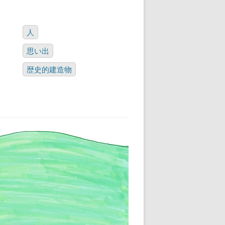
人
思い出
歴史的建造物