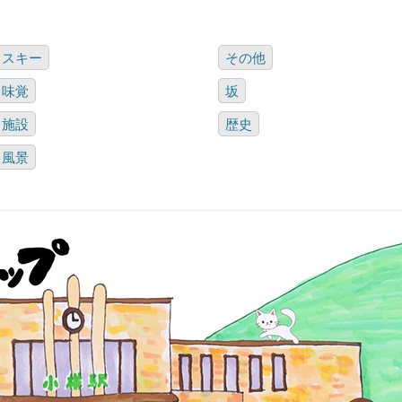
スキー
その他
味覚
坂
施設
歴史
風景