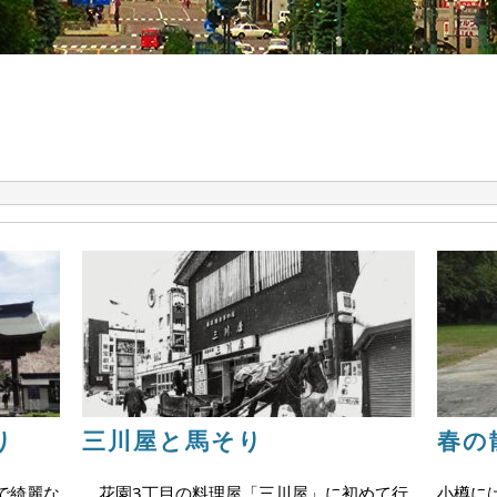
り
三川屋と馬そり
春の
で綺麗な
花園3丁目の料理屋「三川屋」に初めて行
小樽に