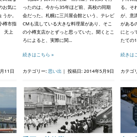
のお気に
ったのは、今から35年ほど前、高校の同期
る。そ
ょうか。
会だった。札幌に三川屋会館という、テレビ
が、意
小樽市指
CMも流している大きな料理屋があり、そこ
がある
 天上
の小樽支店かとずっと思っていた。聞くとこ
にとっ
ろによると、実際に関…
たての
続きはこちら »
続きはこ
5月11日
カテゴリー:
思い出
｜
投稿日: 2014年5月9日
カテゴ