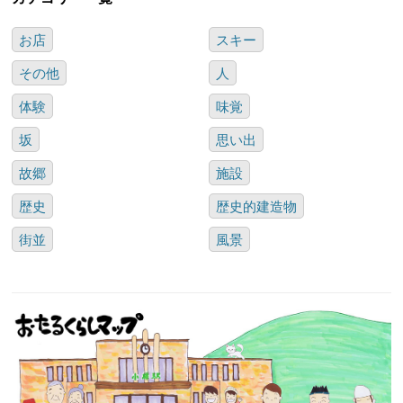
お店
スキー
その他
人
体験
味覚
坂
思い出
故郷
施設
歴史
歴史的建造物
街並
風景