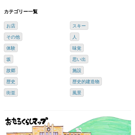
カテゴリー一覧
お店
スキー
その他
人
体験
味覚
坂
思い出
故郷
施設
歴史
歴史的建造物
街並
風景