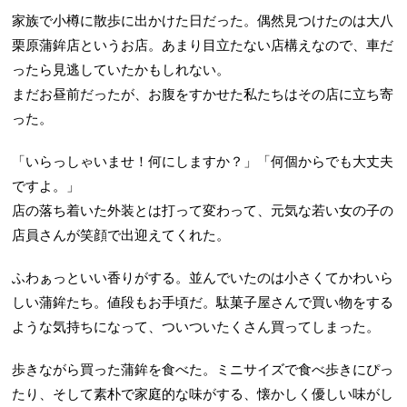
家族で小樽に散歩に出かけた日だった。偶然見つけたのは大八
栗原蒲鉾店というお店。あまり目立たない店構えなので、車だ
ったら見逃していたかもしれない。
まだお昼前だったが、お腹をすかせた私たちはその店に立ち寄
った。
「いらっしゃいませ！何にしますか？」「何個からでも大丈夫
ですよ。」
店の落ち着いた外装とは打って変わって、元気な若い女の子の
店員さんが笑顔で出迎えてくれた。
ふわぁっといい香りがする。並んでいたのは小さくてかわいら
しい蒲鉾たち。値段もお手頃だ。駄菓子屋さんで買い物をする
ような気持ちになって、ついついたくさん買ってしまった。
歩きながら買った蒲鉾を食べた。ミニサイズで食べ歩きにぴっ
たり、そして素朴で家庭的な味がする、懐かしく優しい味がし