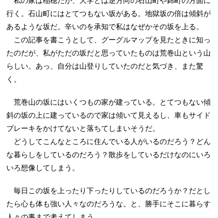
私の家は稲穂だが、大学とは逆方向の石山町や錦町の方面に
行く。石山町にはとてつもない坂がある。地獄坂の倍は傾斜が
あるような坂だ。辛いのを承知で私はなぜかその坂を上る。
この記事を書こうとして、グーグルマップを見たときに知っ
たのだが、私がただの坂だと思っていたものは荒巻山という山
らしい。あっ、自分は山登りしていたのだと気づき、また驚
く。
荒巻山の坂にはいくつもの家が建っている。とてつもない傾
斜の坂の上に建っているので家は傾いて見えるし、車もサイド
ブレーキをかけてないと落ちてしまいそうだ。
どうしてこんなところに住んでいる人がいるのだろう？どん
な暮らしをしているのだろう？散歩をしているだけなのにいろ
いろ想像してしまう。
毎日この坂を上ったり下ったりしているのだろうか？だとし
たら心も体も強い人々なのだろうな。と、勝手にそこに暮らす
人々の事まで考えてしまう。