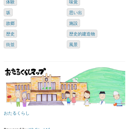
体験
味覚
坂
思い出
故郷
施設
歴史
歴史的建造物
街並
風景
おたるくらし