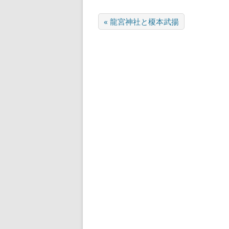
« 龍宮神社と榎本武揚