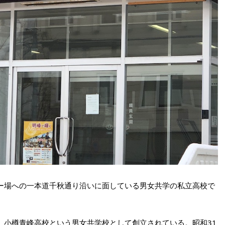
ー場への一本道千秋通り沿いに面している男女共学の私立高校で
年）小樽青峰高校という男女共学校として創立されている。昭和31