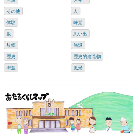
その他
人
体験
味覚
坂
思い出
故郷
施設
歴史
歴史的建造物
街並
風景