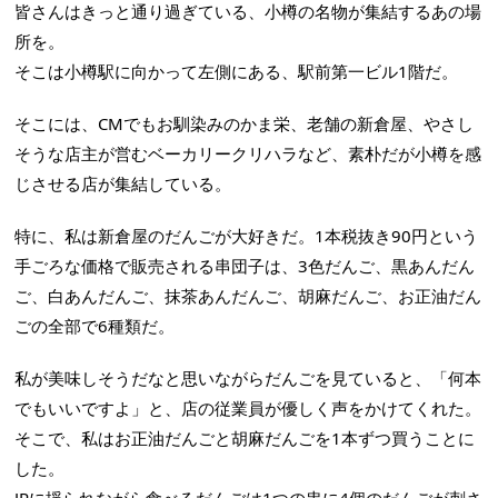
皆さんはきっと通り過ぎている、小樽の名物が集結するあの場
所を。
そこは小樽駅に向かって左側にある、駅前第一ビル1階だ。
そこには、CMでもお馴染みのかま栄、老舗の新倉屋、やさし
そうな店主が営むベーカリークリハラなど、素朴だが小樽を感
じさせる店が集結している。
特に、私は新倉屋のだんごが大好きだ。1本税抜き90円という
手ごろな価格で販売される串団子は、3色だんご、黒あんだん
ご、白あんだんご、抹茶あんだんご、胡麻だんご、お正油だん
ごの全部で6種類だ。
私が美味しそうだなと思いながらだんごを見ていると、「何本
でもいいですよ」と、店の従業員が優しく声をかけてくれた。
そこで、私はお正油だんごと胡麻だんごを1本ずつ買うことに
した。