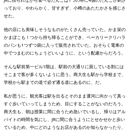
JRに揺られながら食べるだんごは1つの串に4個のだんごが刺さ
っており、やわらかく、甘すぎず、小樽のあたたかさを感じさ
せた。
他の店にも美味しそうなものがたくさん売っていた。かま栄の
かまぼこもⅠつから持ち帰ることができ、ベーカリークリハラ
のパンも1つずつ袋に入って販売されていた。おそらく電車の
中でつまむのにちょうどいいように、という配慮からだろう。
そんな駅前第一ビル1階は、駅前の大通りに面している割には
そこまで客が多くないように思う。商大生も駅から学校まで、
学校から駅までの道で必ず通る道にあるのに、だ。
私が思うに、観光客は駅を出るとそのまま運河に向かって真っ
すぐ歩いていってしまうため、目にすることがないのだろう。
商大生も、朝は授業に間に合うため急いでいるし、帰りはアル
バイトの時間を気にし、JRに間に合うようにとせかせかと歩い
ているため、中にどのようなお店があるのか知らなかったり、