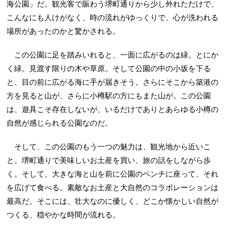
海公園」だ。観光客で賑わう堺町通りから少し外れただけで、
こんなにも人けがなく、時の流れがゆっくりで、心が洗われる
場所があったのかと驚かされる。
この公園に足を踏みいれると、一面に広がるのは緑。とにか
く緑。見渡す限りの木や草原。そして公園の中の小坂を下る
と、目の前に広がる海に手が届きそう。さらにそこから築港の
方を見ると山が、さらに小樽駅の方にもまた山が。この公園
は、遊具こそ存在しないが、いるだけでありとあらゆる小樽の
自然が感じられる公園なのだ。
そして、この公園のもう一つの魅力は、観光地から近いこ
と。堺町通りで美味しいお土産を買い、旅の話をしながら歩
く。そして、大きな海と山を前に公園のベンチに座って、それ
を広げて食べる。素敵なお土産と大自然のコラボレーションは
最高だ。そこには、壮大なのに優しく、どこか懐かしい自然が
つくる、穏やかな時間が流れる。