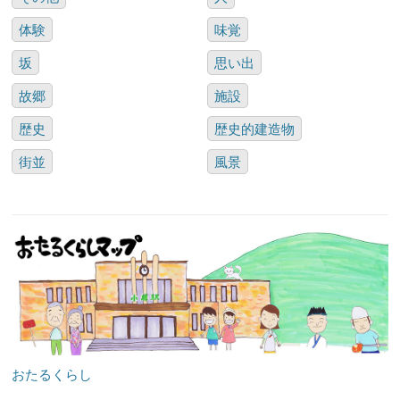
体験
味覚
坂
思い出
故郷
施設
歴史
歴史的建造物
街並
風景
おたるくらし