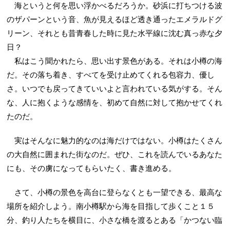
海というと何を思い浮かべるだろうか。砂浜に打ちつける波
のザパーンという音、魚が見えるほど透き通ったエメラルドグ
リーン、それとも昔青春した時に見た水平線に沈む真っ赤な夕
日？
私はこう聞かれたら、思い出す景色がある。それは小樽の海
だ。その落ち着き、すべてを受け止めてくれる包容力、優し
さ。いつでも戻ってきていいよと言われている気がする。そん
な、人に抱くような感情を、初めて自然に対して抱かせてくれ
たのだ。
実はそんなに魅力的なのは海だけではない。小樽はたくさん
の大自然に囲まれた街なのだ。ぜひ、これを読んでいるあなた
にも、その虜になってもらいたく、書き進める。
さて、小樽の景色を高台に登らなくとも一望できる、最高な
場所を紹介しよう。南小樽駅から海を目指して歩くこと１５
分、釣り人たちを横目に、小さな橋を渡るとある「かつない臨