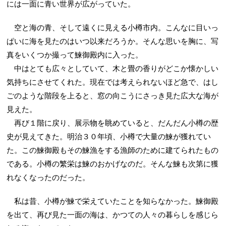
には一面に青い世界が広がっていた。
空と海の青、そして遠くに見える小樽市内。こんなに目いっ
ぱいに海を見たのはいつ以来だろうか。そんな思いを胸に、写
真をいくつか撮って鰊御殿内に入った。
中はとても広々としていて、木と畳の香りがどこか懐かしい
気持ちにさせてくれた。現在では考えられないほど急で、はし
ごのような階段を上ると、窓の向こうにさっき見た広大な海が
見えた。
再び１階に戻り、展示物を眺めていると、だんだん小樽の歴
史が見えてきた。明治３０年頃、小樽で大量の鰊が獲れてい
た。この鰊御殿もその鰊漁をする漁師のために建てられたもの
である。小樽の繁栄は鰊のおかげなのだ。そんな鰊も次第に獲
れなくなったのだった。
私は昔、小樽が鰊で栄えていたことを知らなかった。鰊御殿
を出て、再び見た一面の海は、かつての人々の暮らしを感じら