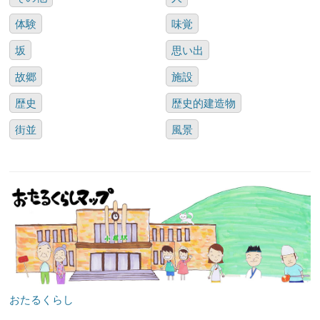
体験
味覚
坂
思い出
故郷
施設
歴史
歴史的建造物
街並
風景
おたるくらし