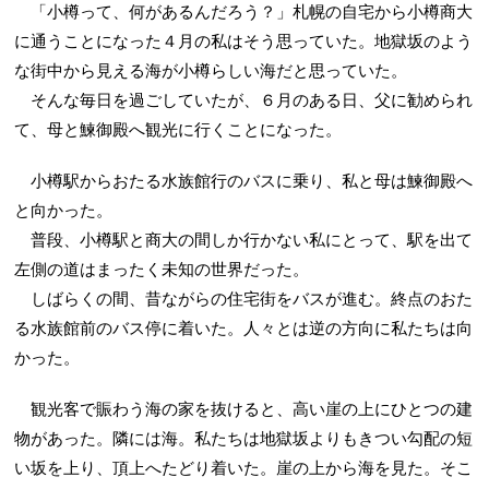
「小樽って、何があるんだろう？」札幌の自宅から小樽商大
に通うことになった４月の私はそう思っていた。地獄坂のよう
な街中から見える海が小樽らしい海だと思っていた。
そんな毎日を過ごしていたが、６月のある日、父に勧められ
て、母と鰊御殿へ観光に行くことになった。
小樽駅からおたる水族館行のバスに乗り、私と母は鰊御殿へ
と向かった。
普段、小樽駅と商大の間しか行かない私にとって、駅を出て
左側の道はまったく未知の世界だった。
しばらくの間、昔ながらの住宅街をバスが進む。終点のおた
る水族館前のバス停に着いた。人々とは逆の方向に私たちは向
かった。
観光客で賑わう海の家を抜けると、高い崖の上にひとつの建
物があった。隣には海。私たちは地獄坂よりもきつい勾配の短
い坂を上り、頂上へたどり着いた。崖の上から海を見た。そこ