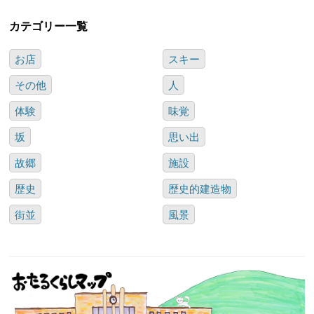
カテゴリー一覧
お店
スキー
その他
人
体験
味覚
坂
思い出
故郷
施設
歴史
歴史的建造物
街並
風景