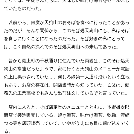
寄っては、生徒さんたちに、美味しい味付け海苔をセールスし
ていたものだった。
以前から、何度か天狗山のおそばを食べに行ったことがあっ
たのだが、そんな関係から、このそば処天狗山にも、私はそば
を食しに行くことになったのだった。そば好きの私にとって
は、ごく自然の流れでのそば処天狗山への来店であった。
昔から最上町の千秋通りに住んでいた両親は、このそば処天
狗山の常連だったようで、家に行くと天狗山のメニューが電話
の上に掲示されていたし、何しろ緑第一大通り沿いという立地
もあり、お店の存在は、開店当時から知っていた。亡父は、勤
務先の工業高校でもみんな出前注文しているぞと言っていた。
店内に入ると、そば店定番のメニューとともに、本野雄次郎
商店で製造販売している、焼き海苔、味付け海苔、乾麺、濃縮
つゆ等も店頭販売していて、いやがうえにも目に飛び込んでく
る。