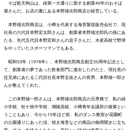
そば処天狗山は、緑第一大通りに面する創業40年のおそば
屋さんだ。お店の裏にある本野雄次郎商店が経営している。
本野雄次郎商店は、小樽を代表する海苔製造販売会社で、現
社長の六代目本野宏太郎さんは、創業者本野雄次郎氏の孫にあ
たる、先代五代目本野宏和さんの息子さんだ。水産高校で野球
をやっていたスポーツマンでもある。
昭和53年（1978年）、本野雄次郎商店創立50周年記念とし
て、創業者の夢であった飲食部門に進出したのだと、現社長の
従兄弟にあたる二代目社長本野圭祐さんの長男、本野雄一郎さ
んが教えてくれた。
この本野雄一郎さんは、本野雄次郎商店の元専務で、私の緑
小学校、松ケ枝中学校、潮陵高校、小樽青年会議所の後輩とい
うこともあり、今から15年ほど前、私のダンス教室が花園町
の公園通りにあった頃、焼き海苔などの商品の御用聞きに立ち