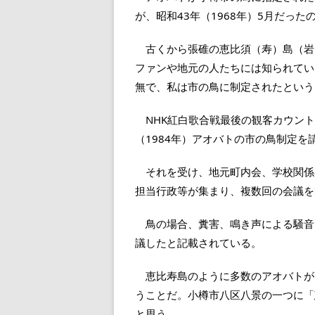
が、昭和43年（1968年）5月だっ
古くから張碓の恵比須（寿）島（岩
ファンや地元の人たちには知られてい
無で、私は市の鳥に制定されたという
NHK紅白歌合戦最後の観客カウント
（1984年）アオバトの市の鳥制定
それを受け、地元町内会、学校関係
担当行政等が集まり、複数回の会議を
鳥の場合、糞害、鳴き声による騒音
議したと記載されている。
恵比寿島のように多数のアオバトが
うことだ。小樽市八区八景の一つに「
と思う。