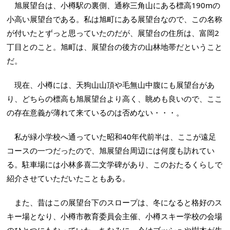
旭展望台は、小樽駅の裏側、通称三角山にある標高190mの
小高い展望台である。私は旭町にある展望台なので、この名称
が付いたとずっと思っていたのだが、展望台の住所は、富岡2
丁目とのこと。旭町は、展望台の後方の山林地帯だということ
だ。
現在、小樽には、天狗山山頂や毛無山中腹にも展望台があ
り、どちらの標高も旭展望台より高く、眺めも良いので、ここ
の存在意義が薄れて来ているのは否めない・・・。
私が緑小学校へ通っていた昭和40年代前半は、ここが遠足
コースの一つだったので、旭展望台周辺には何度も訪れてい
る。駐車場には小林多喜二文学碑があり、このおたるくらしで
紹介させていただいたこともある。
また、昔はこの展望台下のスロープは、冬になると格好のス
キー場となり、小樽市教育委員会主催、小樽スキー学校の会場