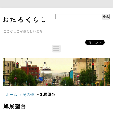
ここかしこが慕わしいまち
ホーム
» その他
» 旭展望台
旭展望台