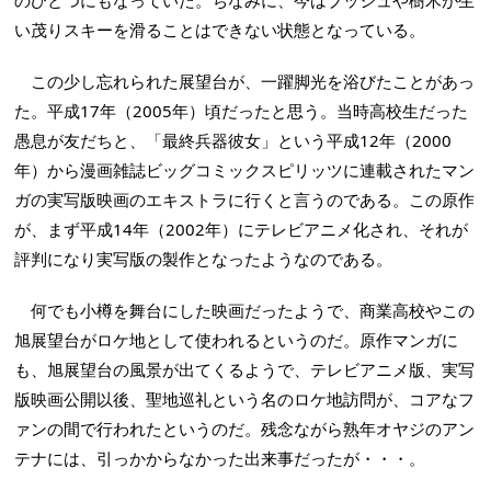
のひとつにもなっていた。ちなみに、今はブッシュや樹木が生
い茂りスキーを滑ることはできない状態となっている。
この少し忘れられた展望台が、一躍脚光を浴びたことがあっ
た。平成17年（2005年）頃だったと思う。当時高校生だった
愚息が友だちと、「最終兵器彼女」という平成12年（2000
年）から漫画雑誌ビッグコミックスピリッツに連載されたマン
ガの実写版映画のエキストラに行くと言うのである。この原作
が、まず平成14年（2002年）にテレビアニメ化され、それが
評判になり実写版の製作となったようなのである。
何でも小樽を舞台にした映画だったようで、商業高校やこの
旭展望台がロケ地として使われるというのだ。原作マンガに
も、旭展望台の風景が出てくるようで、テレビアニメ版、実写
版映画公開以後、聖地巡礼という名のロケ地訪問が、コアなフ
ァンの間で行われたというのだ。残念ながら熟年オヤジのアン
テナには、引っかからなかった出来事だったが・・・。