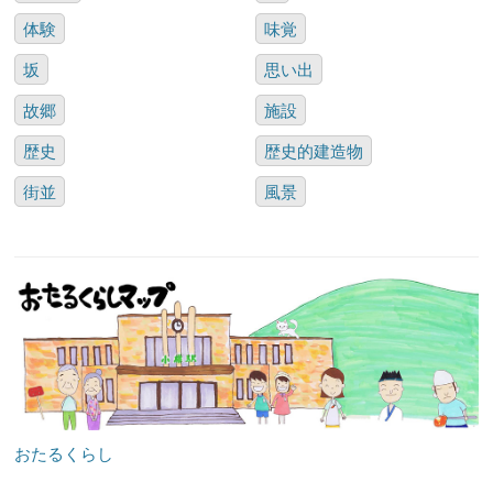
体験
味覚
坂
思い出
故郷
施設
歴史
歴史的建造物
街並
風景
おたるくらし