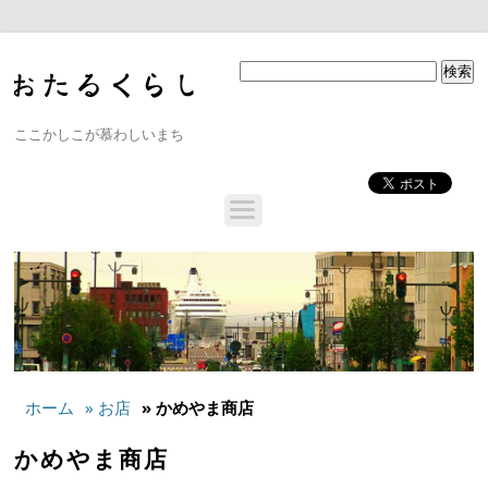
ここかしこが慕わしいまち
ホーム
» お店
» かめやま商店
かめやま商店