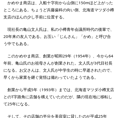
かめやま商店は、入船十字街から山側に150mほど上がった
ところにある。ちょうど兵藤歯科の向い側、北海道マツダ小樽
支店のほんの少し手前に位置する。
現社長の亀山文人氏は、私の小樽青年会議所時代の後輩で、
20年来の友人である。お互い「じんさん」「かめ」と呼び合
う中でもある。
このかめやま商店、創業が昭和29年（1954年）、今から64
年前。亀山氏のお祖母さんが創業された。文人氏が3代目社長
になる。お父さんは、文人氏が中学生の時に早逝されたので、
早くから家業を継ぐ覚悟は備わっていたようである。
創業から平成5年（1993年）までは、北海道マツダ小樽支店
とのT字路角に店舗を構えていたのだが、隣の現在地に移転し
て25年になる。
そして、その店舗の半分を美容室に貸したのが平成25年