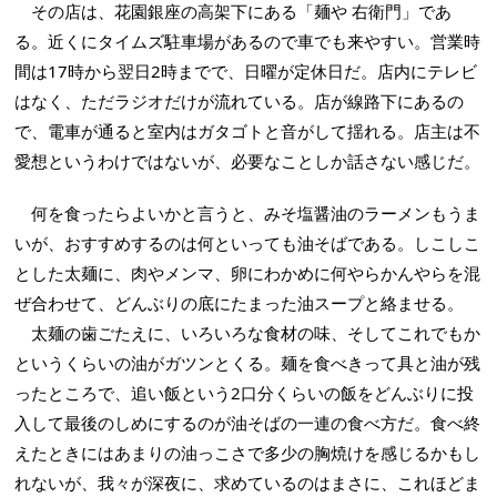
その店は、花園銀座の高架下にある「麺や 右衛門」であ
る。近くにタイムズ駐車場があるので車でも来やすい。営業時
間は17時から翌日2時までで、日曜が定休日だ。店内にテレビ
はなく、ただラジオだけが流れている。店が線路下にあるの
で、電車が通ると室内はガタゴトと音がして揺れる。店主は不
愛想というわけではないが、必要なことしか話さない感じだ。
何を食ったらよいかと言うと、みそ塩醤油のラーメンもうま
いが、おすすめするのは何といっても油そばである。しこしこ
とした太麺に、肉やメンマ、卵にわかめに何やらかんやらを混
ぜ合わせて、どんぶりの底にたまった油スープと絡ませる。
太麺の歯ごたえに、いろいろな食材の味、そしてこれでもか
というくらいの油がガツンとくる。麺を食べきって具と油が残
ったところで、追い飯という2口分くらいの飯をどんぶりに投
入して最後のしめにするのが油そばの一連の食べ方だ。食べ終
えたときにはあまりの油っこさで多少の胸焼けを感じるかもし
れないが、我々が深夜に、求めているのはまさに、これほどま