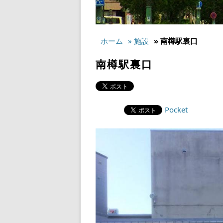
ホーム
» 施設
» 南樽駅裏口
南樽駅裏口
Pocket