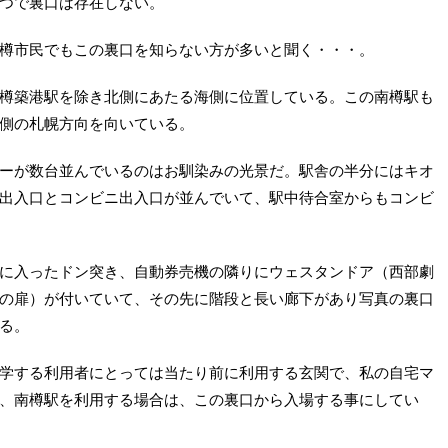
つで裏口は存在しない。
樽市民でもこの裏口を知らない方が多いと聞く・・・。
樽築港駅を除き北側にあたる海側に位置している。この南樽駅も
側の札幌方向を向いている。
ーが数台並んでいるのはお馴染みの光景だ。駅舎の半分にはキオ
出入口とコンビニ出入口が並んでいて、駅中待合室からもコンビ
に入ったドン突き、自動券売機の隣りにウェスタンドア（西部劇
の扉）が付いていて、その先に階段と長い廊下があり写真の裏口
る。
学する利用者にとっては当たり前に利用する玄関で、私の自宅マ
、南樽駅を利用する場合は、この裏口から入場する事にしてい