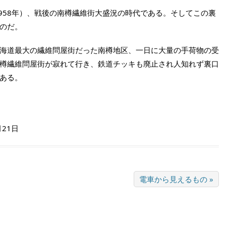
958年）、戦後の南樽繊維街大盛況の時代である。そしてこの裏
のだ。
海道最大の繊維問屋街だった南樽地区、一日に大量の手荷物の受
樽繊維問屋街が寂れて行き、鉄道チッキも廃止され人知れず裏口
ある。
月21日
電車から見えるもの »