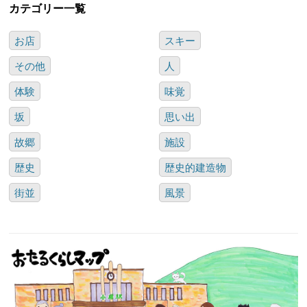
カテゴリー一覧
お店
スキー
その他
人
体験
味覚
坂
思い出
故郷
施設
歴史
歴史的建造物
街並
風景