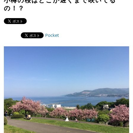
の！？
Pocket