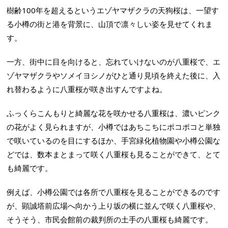
樹齢100年を超えるというエゾヤマザクラの天狗桜は、一望す
る小樽の街と港を背景に、山頂で凛々しい姿を見せてくれま
す。
一方、街中に目を向けると、忘れていけないのが八重桜で、エ
ゾヤマザクラやソメイヨシノがひと通り見頃を終えた後に、入
れ替わるように八重桜が咲き出すんですよね。
ふっくらこんもりと綺麗な花を咲かせる八重桜は、濃いピンク
の花がよく見られますが、小樽ではあちこちにポコポコと単独
で咲いているのを目にするほか、手宮緑化植物園や小樽公園な
どでは、数本まとまって咲く八重桜も見ることができて、とて
も綺麗です。
例えば、小樽公園では各所で八重桜を見ることができるのです
が、顕誠塔前広場へ向かう上り坂の横に並んで咲く八重桜や、
そうそう、市民会館前の裁判所の土手の八重桜も綺麗です。