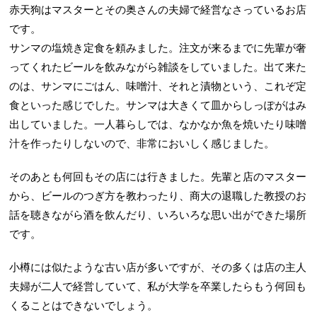
赤天狗はマスターとその奥さんの夫婦で経営なさっているお店
です。
サンマの塩焼き定食を頼みました。注文が来るまでに先輩が奢
ってくれたビールを飲みながら雑談をしていました。出て来た
のは、サンマにごはん、味噌汁、それと漬物という、これぞ定
食といった感じでした。サンマは大きくて皿からしっぽがはみ
出していました。一人暮らしでは、なかなか魚を焼いたり味噌
汁を作ったりしないので、非常においしく感じました。
そのあとも何回もその店には行きました。先輩と店のマスター
から、ビールのつぎ方を教わったり、商大の退職した教授のお
話を聴きながら酒を飲んだり、いろいろな思い出ができた場所
です。
小樽には似たような古い店が多いですが、その多くは店の主人
夫婦が二人で経営していて、私が大学を卒業したらもう何回も
くることはできないでしょう。