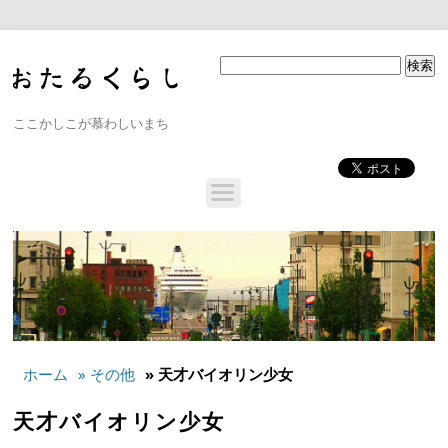
ここかしこが慕わしいまち
ホーム
» その他
» 天才バイオリン少女
天才バイオリン少女