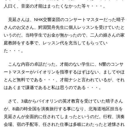
人曰く、音楽の才能はまったくなかった等々・・・。
見延さんは、NHK交響楽団のコンサートマスターだった晴子
さんのお父さん、鰐淵賢舟先生に個人レッスンを受けていたと
いうのだ。当時学生でお金が無かったので、二人の娘さんの家
庭教師をする事で、レッスン代を充当してもらってい
た・・・。
こんな内容の卓話だった。才能のない学生に、N響のコンサ
ートマスターがバイオリンを指導するはずはない、ましてやほ
とんど無料でである・・・、才能ナシと言われているが、それ
はあくまで謙遜であると私は思うのである・・・。
さて、3歳からバイオリンの英才教育を受けていた晴子さん
が、8歳の時全国を演奏旅行する事になり、北海道地区担当を
見延さんが全面的に任されてしまったというのだ。行程、演奏
会場、宿の手配等、任された仕事は多岐にわたったと述懐され