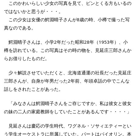
このかわいらしい少女の写真を見て、ピンとくる方もいるの
ではないかと思うが・・・。
この少女は女優の鰐淵晴子さんが8歳の時、小樽で撮った写
真なのである。
鰐淵晴子さんは、小学2年だった昭和28年（1953年）、小
樽を訪れている。この写真はその時の物を、見延庄三郎さんか
らお借りしたものだ。
少々解説させていただくと、北海道通運の社長だった見延庄
三郎さんが、自身が年男だった2年前、年頭卓話の中でこんな
話しをされたことがあった。
「みなさんは鰐淵晴子さんをご存じですか、私は彼女と彼女
の妹の二人の家庭教師をしていたことがあるんです・・・・」
見延さんは慶応の学生時代、ワグネル・ソサィエティーとい
う学生オーケストラに所属していた。パートはバイオリン。本