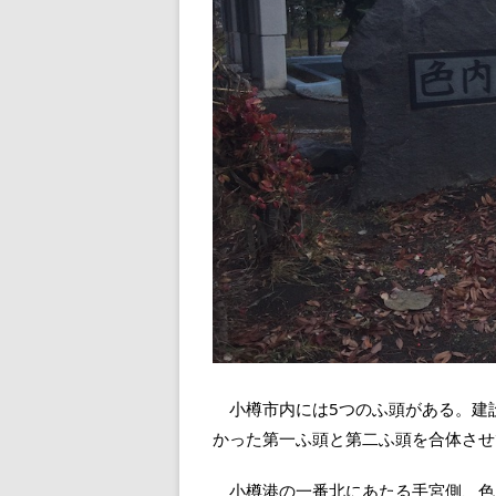
小樽市内には5つのふ頭がある。建
かった第一ふ頭と第二ふ頭を合体させ
小樽港の一番北にあたる手宮側、色