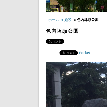
ホーム
» 施設
» 色内埠頭公園
色内埠頭公園
Pocket