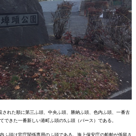
設された順に第三ふ頭、中央ふ頭、勝納ふ頭、色内ふ頭、一番古
てできた一番新しい港町ふ頭の5ふ頭（バース）である。
内ふ頭は官庁関係専用のふ頭である。海上保安庁の船舶が係留さ