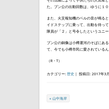
その活躍によって子供たちの人気者と
た。ブン公の出動回数は、ゆうに１０
また、火災報知機のベルの音が鳴ると
イドステップに乗って、出動を待って
隊員が「２」と号令したというユニー
ブン公の銅像は小樽運河のそばにある
て、今でも小樽市民に愛されているん
（R・T）
カテゴリー:
歴史
｜
投稿日: 2017年3
« 山中海岸