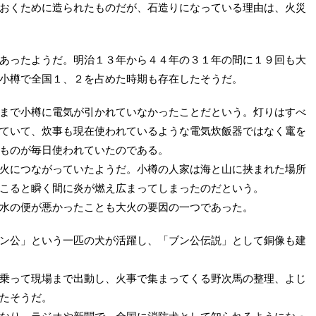
おくために造られたものだが、石造りになっている理由は、火災
あったようだ。明治１３年から４４年の３１年の間に１９回も大
小樽で全国１、２を占めた時期も存在したそうだ。
まで小樽に電気が引かれていなかったことだという。灯りはすべ
ていて、炊事も現在使われているような電気炊飯器ではなく竃を
ものが毎日使われていたのである。
火につながっていたようだ。小樽の人家は海と山に挟まれた場所
こると瞬く間に炎が燃え広まってしまったのだという。
水の便が悪かったことも大火の要因の一つであった。
ン公」という一匹の犬が活躍し、「ブン公伝説」として銅像も建
乗って現場まで出動し、火事で集まってくる野次馬の整理、よじ
たそうだ。