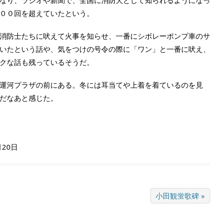
なり、ラジオや新聞で、全国に消防犬として知られるようになっ
００回を超えていたという。
消防士たちに吠えて火事を知らせ、一番にシボレーポンプ車のサ
いたという話や、気をつけの号令の際に「ワン」と一番に吠え、
クな話も残っているそうだ。
運河プラザの前にある。冬には耳当てや上着を着ているのを見
だなあと感じた。
月20日
小田観蛍歌碑 »