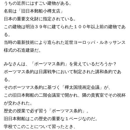
うちの近所にはすごい建物がある。
名前は「旧日本郵船小樽支店」
日本の重要文化財に指定されている。
この建物は明治３９年に建てられた１００年以上前の建物であ
る。
当時の最新技術により造られた近世ヨーロッパ・ルネッサンス
様式の石造建築だ。
みなさんは、「ポーツマス条約」を覚えているだろうか？
ポーツマス条約は日露戦争において制定された講和条約であ
る。
そのポーツマス条約に基づく「樺太国境画定会議」が、
この旧日本郵船の二階会議室で開かれ、隣の貴賓室でその祝杯
が交わされた。
歴史の授業で必ず習う「ポーツマス条約」。
旧日本郵船はこの歴史の重要な１ページなのだ。
学校でこのことについて習ったとき、