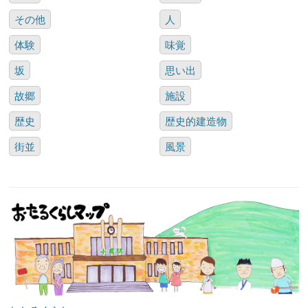
その他
人
体験
味覚
坂
思い出
故郷
施設
歴史
歴史的建造物
街並
風景