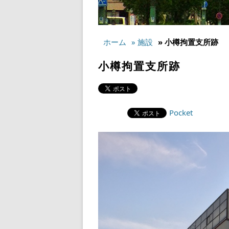
ホーム
» 施設
» 小樽拘置支所跡
小樽拘置支所跡
Pocket