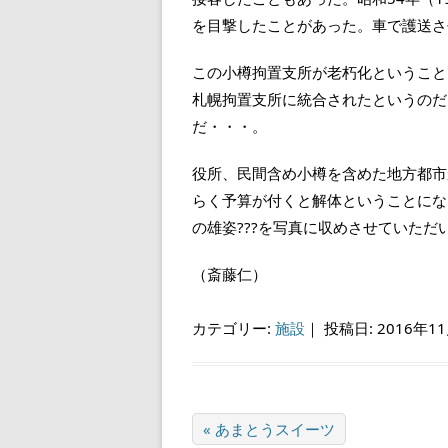
を目撃したことがあった。車で護送さ
この小樽拘置支所が老朽化ということで
札幌拘置支所に統合されたというのだ
だ・・・。
役所、民間含め小樽を含めた地方都市
らく予算が付くと解体ということにな
の雄姿???を写真に収めさせていただ
（斎藤仁）
カテゴリー:
施設
｜
投稿日: 2016年1
« あまとうスイーツ