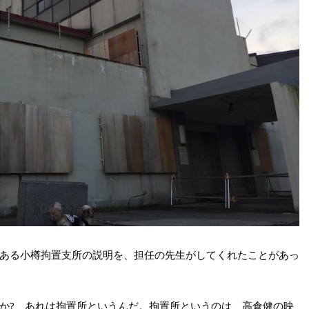
ある小樽拘置支所の説明を、担任の先生がしてくれたことがあっ
か? あれは拘置所というんだ。拘置所というのは、高倉健の映