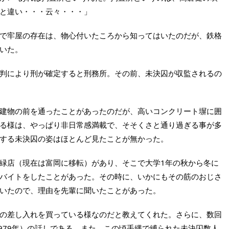
と違い・・・云々・・・」
で牢屋の存在は、物心付いたころから知ってはいたのだが、鉄格
いた。
判により刑が確定すると刑務所。その前、未決囚が収監されるの
建物の前を通ったことがあったのだが、高いコンクリート塀に囲
る様は、やっぱり非日常感満載で、そそくさと通り過ぎる事が多
する未決囚の姿はほとんど見たことが無かった。
緑店（現在は富岡に移転）があり、そこで大学1年の秋から冬に
バイトをしたことがあった。その時に、いかにもその筋のおじさ
いたので、理由を先輩に聞いたことがあった。
の差し入れを買っている様なのだと教えてくれた。さらに、数回
1979年）の話しである。また、この頃手縄で縛られた未決囚数人