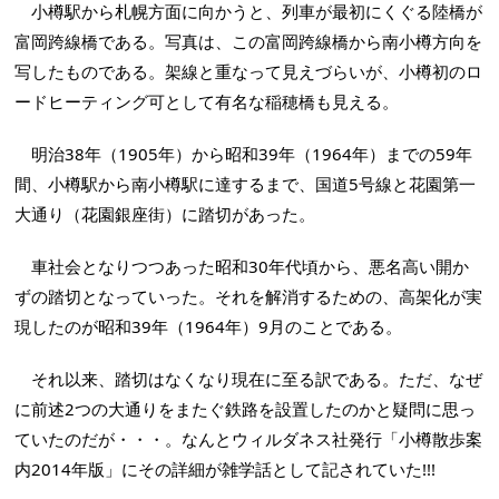
小樽駅から札幌方面に向かうと、列車が最初にくぐる陸橋が
富岡跨線橋である。写真は、この富岡跨線橋から南小樽方向を
写したものである。架線と重なって見えづらいが、小樽初のロ
ードヒーティング可として有名な稲穂橋も見える。
明治38年（1905年）から昭和39年（1964年）までの59年
間、小樽駅から南小樽駅に達するまで、国道5号線と花園第一
大通り（花園銀座街）に踏切があった。
車社会となりつつあった昭和30年代頃から、悪名高い開か
ずの踏切となっていった。それを解消するための、高架化が実
現したのが昭和39年（1964年）9月のことである。
それ以来、踏切はなくなり現在に至る訳である。ただ、なぜ
に前述2つの大通りをまたぐ鉄路を設置したのかと疑問に思っ
ていたのだが・・・。なんとウィルダネス社発行「小樽散歩案
内2014年版」にその詳細が雑学話として記されていた!!!