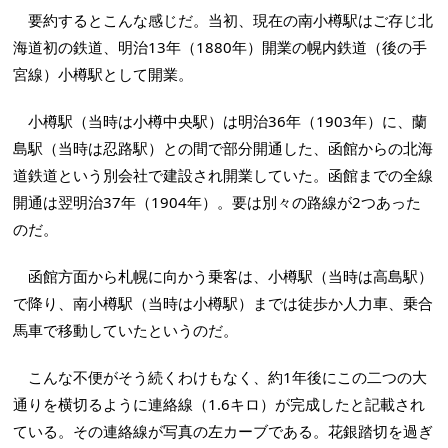
要約するとこんな感じだ。当初、現在の南小樽駅はご存じ北
海道初の鉄道、明治13年（1880年）開業の幌内鉄道（後の手
宮線）小樽駅として開業。
小樽駅（当時は小樽中央駅）は明治36年（1903年）に、蘭
島駅（当時は忍路駅）との間で部分開通した、函館からの北海
道鉄道という別会社で建設され開業していた。函館までの全線
開通は翌明治37年（1904年）。要は別々の路線が2つあった
のだ。
函館方面から札幌に向かう乗客は、小樽駅（当時は高島駅）
で降り、南小樽駅（当時は小樽駅）までは徒歩か人力車、乗合
馬車で移動していたというのだ。
こんな不便がそう続くわけもなく、約1年後にこの二つの大
通りを横切るように連絡線（1.6キロ）が完成したと記載され
ている。その連絡線が写真の左カーブである。花銀踏切を過ぎ