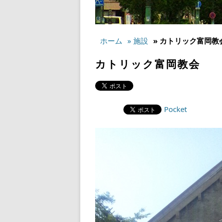
ホーム
» 施設
» カトリック富岡教
カトリック富岡教会
Pocket