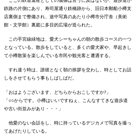
ここの鉄道遺産としての価値は言うに及ばないが、遊歩道が
鉄路の片側にあり、寿司屋通り鉄橋跡から、旧日本郵船小樽支
店裏側まで整備され、途中写真のあたり小樽市分庁舎（美術
館・文学館）裏庭に多目的広場が造られた。
この手宮線緑地は、愛犬シーちゃんの朝の散歩コースの一つ
となっている。散歩をしていると、多くの愛犬家や、早起きし
て小樽散策を楽しんでいる市民や観光客と遭遇する。
すれ違う時は、誰彼となく朝の挨拶を交わし、時としてお話
しをさせてもらう事もしばしばだ。
「おはようございます、どちらからおこしですか?」
「○○からです。小樽はいいですねぇ、こんなすてきな遊歩道
や古い街並みがあり・・・」
他愛のない会話をし、時に持っているデジカメで写真を撮っ
てあげたりしている。