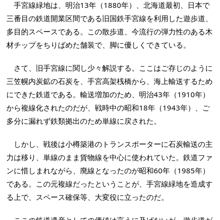
手宮線緑地は、明治13年（1880年）、北海道最初、日本で
三番目の鉄道開業区間である旧国鉄手宮線を利用した遊歩道、
多目的スペースである。この散歩道、今流行の弾力性のある木
材チップをちりばめた舗装で、脚に優しくできている。
さて、旧手宮線に関し少々解説する。ここはご存じのように
三笠幌内炭鉱の石炭を、手宮高架桟橋から、海上輸送するため
にできた鉄道である。輸送増加のため、明治43年（1910年）
から複線化されたのだが、戦時中の昭和18年（1943年）、ご
多分に漏れず鉄類拠出のため単線に戻された。
しかし、戦後は小樽築港のトランスポーターに石炭輸送の主
力は移り、単線のまま貨物線を中心に使われていた。鉄道ファ
ンに惜しまれながら、廃線となったのが昭和60年（1985年）
である。この元複線だったということが、手宮線緑地を造成す
る上で、スペース確保等、大変役に立ったのだ。