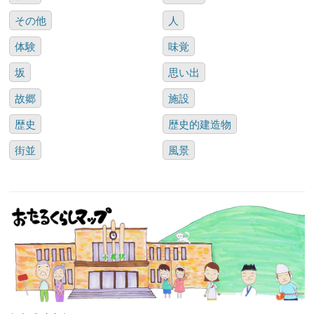
その他
人
体験
味覚
坂
思い出
故郷
施設
歴史
歴史的建造物
街並
風景