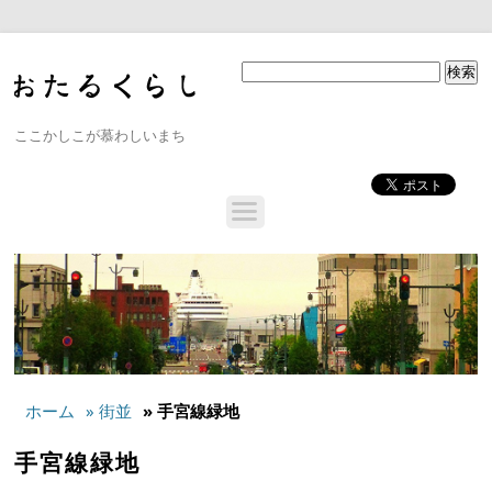
ここかしこが慕わしいまち
ホーム
» 街並
» 手宮線緑地
手宮線緑地