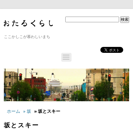
ここかしこが慕わしいまち
ホーム
» 坂
» 坂とスキー
坂とスキー