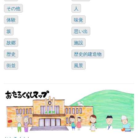
その他
人
体験
味覚
坂
思い出
故郷
施設
歴史
歴史的建造物
街並
風景