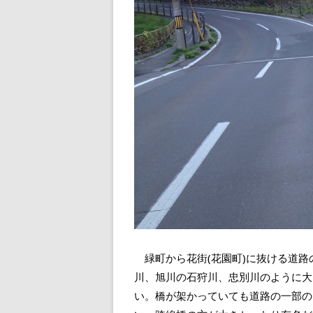
緑町から花街(花園町)に抜ける道路
川、旭川の石狩川、忠別川のように大
い。橋が架かっていても道路の一部の