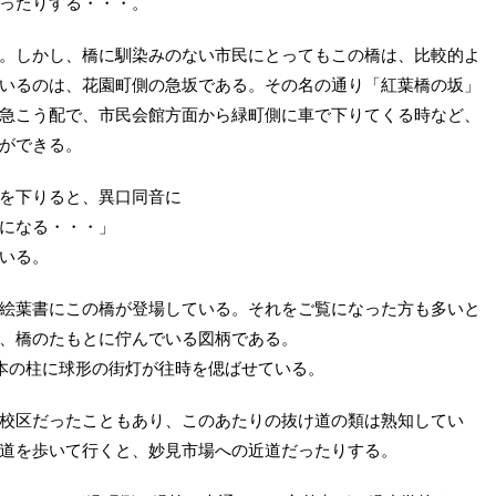
ったりする・・・。
。しかし、橋に馴染みのない市民にとってもこの橋は、比較的よ
いるのは、花園町側の急坂である。その名の通り「紅葉橋の坂」
の急こう配で、市民会館方面から緑町側に車で下りてくる時など、
ができる。
を下りると、異口同音に
になる・・・」
いる。
絵葉書にこの橋が登場している。それをご覧になった方も多いと
、橋のたもとに佇んでいる図柄である。
本の柱に球形の街灯が往時を偲ばせている。
校区だったこともあり、このあたりの抜け道の類は熟知してい
道を歩いて行くと、妙見市場への近道だったりする。