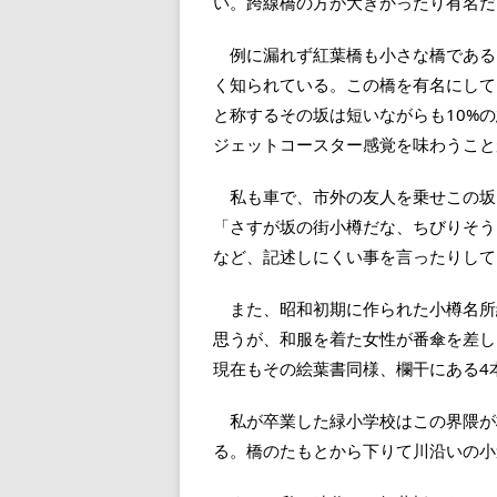
い。跨線橋の方が大きかったり有名だ
例に漏れず紅葉橋も小さな橋である
く知られている。この橋を有名にして
と称するその坂は短いながらも10%
ジェットコースター感覚を味わうこと
私も車で、市外の友人を乗せこの坂
「さすが坂の街小樽だな、ちびりそう
など、記述しにくい事を言ったりして
また、昭和初期に作られた小樽名所
思うが、和服を着た女性が番傘を差し
現在もその絵葉書同様、欄干にある4
私が卒業した緑小学校はこの界隈が
る。橋のたもとから下りて川沿いの小