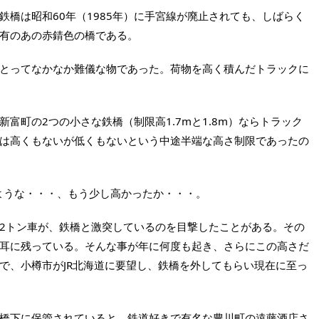
橋は昭和60年（1985年）に手宮線が廃止されても、しばらく
有のあの赤錆色の橋である。
とってなかなか難儀な物であった。荷物を高く積んだトラックに
町の2つの小さな鉄橋（制限高1.7mと1.8m）ならトラック
は高くもないが低くもないという中途半端な高さ制限であったの
ような・・・、もう少し高かったか・・・。
2トン車が、鉄橋と激突しているのを目撃したことがある。その
耳に残っている。そんな事が年に何度も起き、さらにこの高さだ
で、小樽市がJR北海道に要望し、鉄橋を外してもらい現在に至っ
橋下に保管されていると、鉄道好きで有名な豊川町の遠藤酒店さ