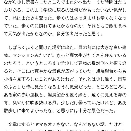
ながら少し読書をしたところでまた外へ出た。まだ時間はたっ
ぷりある。このまま学校に戻るのは何だかもったいない気がし
て、私はまた坂を登った。歩くのはさっきよりも辛くなくなっ
ていた。歩くのに慣れてきたからなのか、それともご飯を食べ
て元気が出たからなのか。多分後者だったと思う。
しばらく歩くと開けた場所に出た。目の前には大きな白い建
物。マンションみたいだ。きっと商大生がたくさん住んでいる
のだろう、というところまで予測して建物の反対側へと振り返
ると、そこには爽やかな景色が広がっていた。旭展望台からも
小樽を見下ろしたことがあるけれど、それとは少し違う、日常
のふとした時に見たくなるような風景だった。ところどころに
ある家の赤い屋根と、旭展望台を覆う緑と、遠くに見える海の
青。爽やかに吹き抜ける風。少しだけ曇っていたけれど、ああ
散歩しに来てよかったな、と思うには十分な景色だった。
文章にするとヤマもオチもない、なんでもない話。だけど、