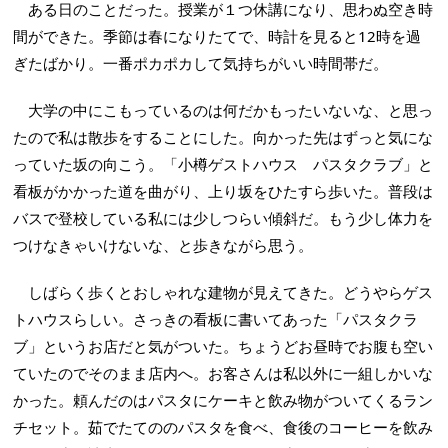
ある日のことだった。授業が１つ休講になり、思わぬ空き時
間ができた。季節は春になりたてで、時計を見ると12時を過
ぎたばかり。一番ポカポカして気持ちがいい時間帯だ。
大学の中にこもっているのは何だかもったいないな、と思っ
たので私は散歩をすることにした。向かった先はずっと気にな
っていた坂の向こう。「小樽ゲストハウス パスタクラブ」と
看板がかかった道を曲がり、上り坂をひたすら歩いた。普段は
バスで登校している私には少しつらい傾斜だ。もう少し体力を
つけなきゃいけないな、と歩きながら思う。
しばらく歩くとおしゃれな建物が見えてきた。どうやらゲス
トハウスらしい。さっきの看板に書いてあった「パスタクラ
ブ」というお店だと気がついた。ちょうどお昼時でお腹も空い
ていたのでそのまま店内へ。お客さんは私以外に一組しかいな
かった。頼んだのはパスタにケーキと飲み物がついてくるラン
チセット。茹でたてののパスタを食べ、食後のコーヒーを飲み