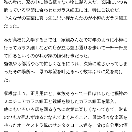
私の母は、家の中に飾る様々な小物に凝る人だ。玄関にいつも
飾っている季節に合わせたガラス細工には、特にご執心だ。
そんな母の言葉に真っ先に思い浮かんだのが小樽のガラス細工
だった。
私が高校に入学するまでは、家族みんなで毎年のように小樽に
行ってガラス細工などの店が立ち並ぶ通りを歩いて一軒一軒見
て回るというのが我が家の恒例行事だった。
勉強やら部活やらで忙しくなるにつれ、次第に遠ざかってしま
ったその場所へ、母の希望を叶えるべく数年ぶりに足を向け
た。
収穫は上々。正月用にと、家族そろって一目ぼれした七福神の
ミニチュアガラス細工と鏡餅を模したガラス細工を購入。
他にもいろいろ店を回るうちに次第に楽しくなってきて、財布
のひもが思わずゆるむなんてよくあること。母は様々な楽器を
持ったオーケストラ風のサンタクロース達を、父は自分用の酒