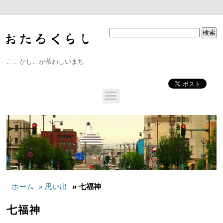
ここかしこが慕わしいまち
ホーム
» 思い出
» 七福神
七福神