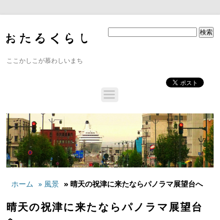
ここかしこが慕わしいまち
ホーム
» 風景
» 晴天の祝津に来たならパノラマ展望台へ
晴天の祝津に来たならパノラマ展望台
へ