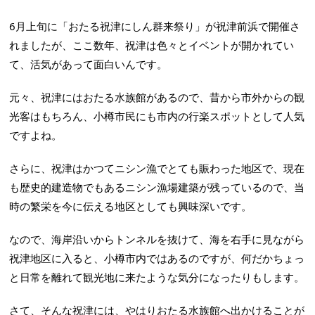
6月上旬に「おたる祝津にしん群来祭り」が祝津前浜で開催さ
れましたが、ここ数年、祝津は色々とイベントが開かれてい
て、活気があって面白いんです。
元々、祝津にはおたる水族館があるので、昔から市外からの観
光客はもちろん、小樽市民にも市内の行楽スポットとして人気
ですよね。
さらに、祝津はかつてニシン漁でとても賑わった地区で、現在
も歴史的建造物でもあるニシン漁場建築が残っているので、当
時の繁栄を今に伝える地区としても興味深いです。
なので、海岸沿いからトンネルを抜けて、海を右手に見ながら
祝津地区に入ると、小樽市内ではあるのですが、何だかちょっ
と日常を離れて観光地に来たような気分になったりもします。
さて、そんな祝津には、やはりおたる水族館へ出かけることが