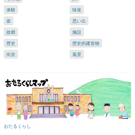
体験
味覚
坂
思い出
故郷
施設
歴史
歴史的建造物
街並
風景
おたるくらし