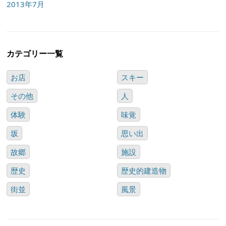
2013年7月
カテゴリー一覧
お店
スキー
その他
人
体験
味覚
坂
思い出
故郷
施設
歴史
歴史的建造物
街並
風景