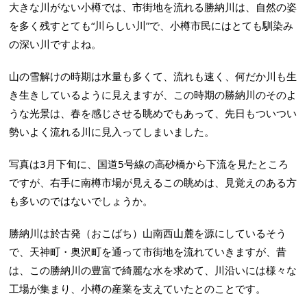
大きな川がない小樽では、市街地を流れる勝納川は、自然の姿
を多く残すとても“川らしい川”で、小樽市民にはとても馴染み
の深い川ですよね。
山の雪解けの時期は水量も多くて、流れも速く、何だか川も生
き生きしているように見えますが、この時期の勝納川のそのよ
うな光景は、春を感じさせる眺めでもあって、先日もついつい
勢いよく流れる川に見入ってしまいました。
写真は3月下旬に、国道5号線の高砂橋から下流を見たところ
ですが、右手に南樽市場が見えるこの眺めは、見覚えのある方
も多いのではないでしょうか。
勝納川は於古発（おこばち）山南西山麓を源にしているそう
で、天神町・奥沢町を通って市街地を流れていきますが、昔
は、この勝納川の豊富で綺麗な水を求めて、川沿いには様々な
工場が集まり、小樽の産業を支えていたとのことです。