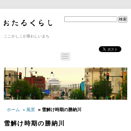
ここかしこが慕わしいまち
ホーム
» 風景
» 雪解け時期の勝納川
雪解け時期の勝納川