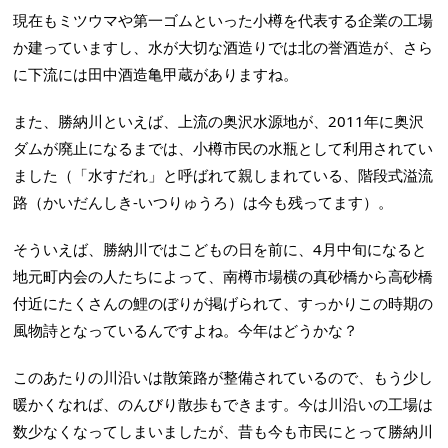
現在もミツウマや第一ゴムといった小樽を代表する企業の工場
か建っていますし、水が大切な酒造りでは北の誉酒造が、さら
に下流には田中酒造亀甲蔵がありますね。
また、勝納川といえば、上流の奥沢水源地が、2011年に奥沢
ダムが廃止になるまでは、小樽市民の水瓶として利用されてい
ました（「水すだれ」と呼ばれて親しまれている、階段式溢流
路（かいだんしき-いつりゅうろ）は今も残ってます）。
そういえば、勝納川ではこどもの日を前に、4月中旬になると
地元町内会の人たちによって、南樽市場横の真砂橋から高砂橋
付近にたくさんの鯉のぼりが掲げられて、すっかりこの時期の
風物詩となっているんですよね。今年はどうかな？
このあたりの川沿いは散策路が整備されているので、もう少し
暖かくなれば、のんびり散歩もできます。今は川沿いの工場は
数少なくなってしまいましたが、昔も今も市民にとって勝納川