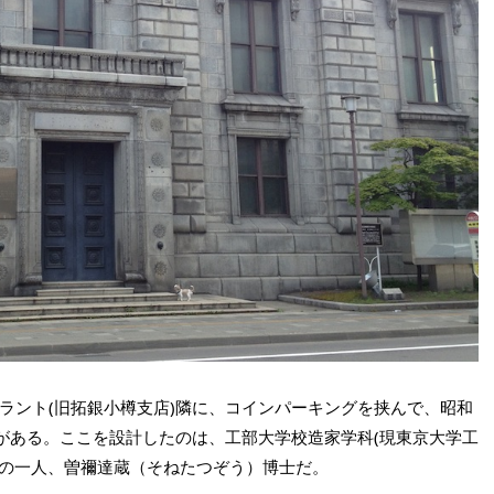
ラント(旧拓銀小樽支店)隣に、コインパーキングを挟んで、昭和
支店がある。ここを設計したのは、工部大学校造家学科(現東京大学工
ちの一人、曽禰達蔵（そねたつぞう）博士だ。