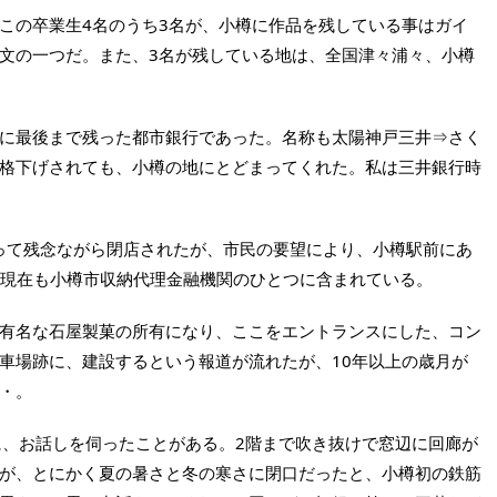
この卒業生4名のうち3名が、小樽に作品を残している事はガイ
文の一つだ。また、3名が残している地は、全国津々浦々、小樽
に最後まで残った都市銀行であった。名称も太陽神戸三井⇒さく
格下げされても、小樽の地にとどまってくれた。私は三井銀行時
月をもって残念ながら閉店されたが、市民の要望により、小樽駅前にあ
、現在も小樽市収納代理金融機関のひとつに含まれている。
有名な石屋製菓の所有になり、ここをエントランスにした、コン
車場跡に、建設するという報道が流れたが、10年以上の歳月が
・。
に、お話しを伺ったことがある。2階まで吹き抜けで窓辺に回廊が
が、とにかく夏の暑さと冬の寒さに閉口だったと、小樽初の鉄筋