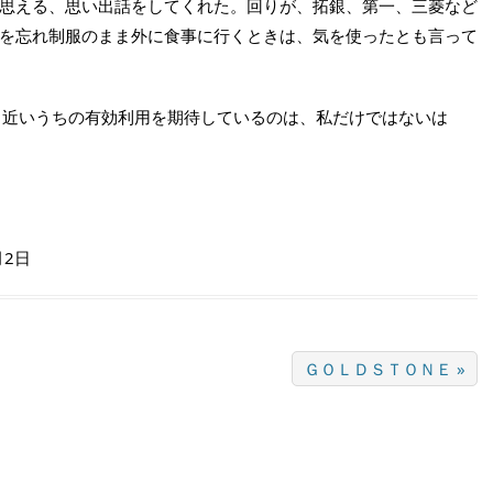
思える、思い出話をしてくれた。回りが、拓銀、第一、三菱など
を忘れ制服のまま外に食事に行くときは、気を使ったとも言って
、近いうちの有効利用を期待しているのは、私だけではないは
月2日
ＧＯＬＤＳＴＯＮＥ »