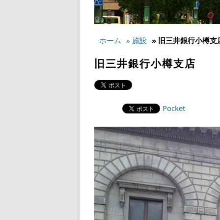
ホーム
» 施設
» 旧三井銀行小樽支
旧三井銀行小樽支店
Pocket