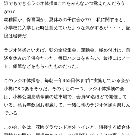
誰でもできるラジオ体操!!!これをみんないつ覚えたんだろう
か???
幼稚園か、保育園か、夏休みの子供会か??? 私に関すると、
小学校に入学した時は覚えていたような気がするが・・・、記
憶は曖昧だ。
ラジオ体操といえば、朝の全校集会、運動会。極め付けは、前
述夏休みの子供会だった。毎日ハンコをもらい、最後にはノー
ト、鉛筆などをもらったものだった。
このラジオ体操を、毎朝一年365日休まずに実施している会が
小樽に3つあるそうだ。そのうちの一つ、ラジオ体操朝の会
は、小樽公園見晴亭前の駐車場で、会員60名ほどで開催して
いる。私も年数回お邪魔して、一緒に朝のラジオ体操を楽しん
でいる。
この会、冬は、花園グラウンド屋外トイレと、隣接する総合体