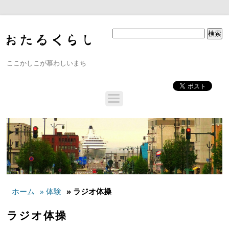
ここかしこが慕わしいまち
ホーム
» 体験
» ラジオ体操
ラジオ体操