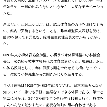
育館との間の、屋根付きスペースで開催しているとの事。年末
年始含め、一日の休みもないというから、大変なモチベーショ
ンだ。
余談だが、正月三ヶ日だけは、総合体育館のカギを開けてもら
い、館内で実施するということを、昨年連盟個人表彰を受け、
齢80を超えても元気な、緑町在住女性会員の方からうかがっ
た。
NPO法人小樽体育協会加盟、小樽ラジオ体操連盟の小林隆会
長は、私の松ヶ枝中学校時代の体育教諭だった。現在は、お互
い体協役員として、年に何度も顔を合わせる間柄になってい
る。改めて小林先生からの聞きかじりを紹介する。
ラジオ体操は1928年(昭和3年)に制定され、日本国民みんなが
知っていて、誰でも手軽に無理なくできる体操である。第一と
第二に分かれ、3分15秒前後ずつそれぞれ13種目行う、身体を
まんべんなく動かすために必要な運動の組み合わせである。