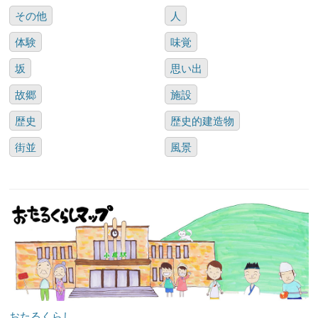
その他
人
体験
味覚
坂
思い出
故郷
施設
歴史
歴史的建造物
街並
風景
おたるくらし