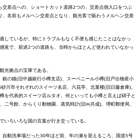
ら交差点への、ショートカット道路2つの、交差点側入口をつぶ
り、名前もメルヘン交差点となり、観光客で賑わうメルヘン交差
過しているが、特にトラブルもなく不便も感じたことはなかっ
感覚で、前述2つの道路も、当時からほとんど使われていなかっ
観光拠点の宝庫である。
、銀の鐘(旧中越銀行小樽支店)、スーベニール小樽(旧戸出物産小
の砂川市それぞれのスイーツ名店、六花亭、北菓楼(旧日藤倉庫)。
樽を代表的スイーツ店ルタオ。何といっても小樽と言えば硝子と
、二号館、からくり動物園、蒸気時計(旧㈱共成)。堺町郵便局、
でいろいろな国の言葉が行き交っている。
、自動洗車場だった30年ほど前、年の瀬を迎えるころ、国道5号