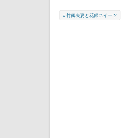
« 竹鶴夫妻と花銀スイーツ