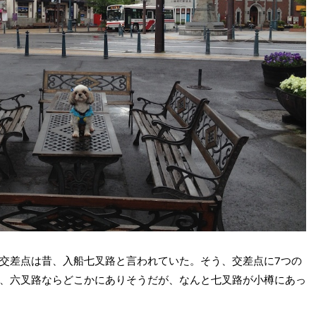
交差点は昔、入船七叉路と言われていた。そう、交差点に7つの
、六叉路ならどこかにありそうだが、なんと七叉路が小樽にあっ