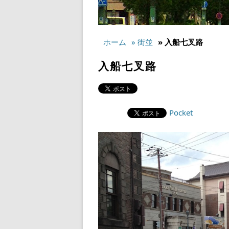
ホーム
» 街並
» 入船七叉路
入船七叉路
Pocket