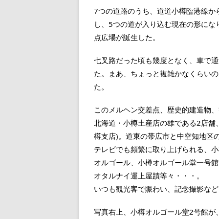
7つの道路のうち、道道小樽臨港線か
し、5つの道が入り込む現在の形にな
点広場が誕生した。
七叉路だった頃も幾度となく、車で通
た。まあ、ちょっと複雑かなくらいの
た。
このメルヘン交差点、歴史的建造物、
北海道・小樽土産店の雄である2店舗
樽支店)。道東の帯広市と中空知地区
テレビでも頻繁に取り上げられる、小
オルゴール、小樽オルゴール堂一号館
オタルナイ運上屋蹟等々・・・。
いつも観光客で賑わい、記念撮影など
写真右上、小樽オルゴール堂2号館が