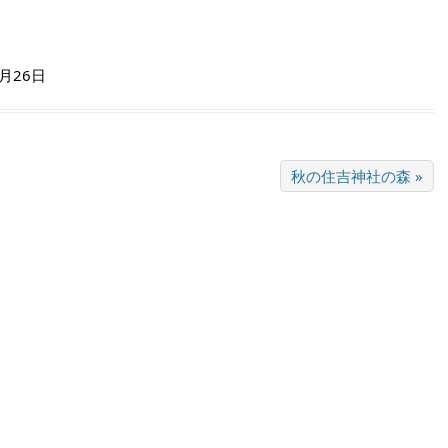
0月26日
秋の住吉神社の森 »