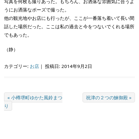
写真を何枚も撮りあった。もちろん、お洒落な雰囲気に合うよ
うにお洒落なポーズで撮った。
他の観光地やお店にも行ったが、ここが一番落ち着いて長い間
話した場所だった。ここは私の過去と今をつないでくれる場所
でもあった。
（静）
カテゴリー:
お店
｜
投稿日: 2014年9月2日
« 小樽堺町ゆかた風鈴まつ
祝津の２つの鰊御殿 »
り