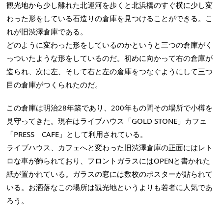
観光地から少し離れた北運河を歩くと北浜橋のすぐ横に少し変
わった形をしている石造りの倉庫を見つけることができる。こ
れが旧渋澤倉庫である。
どのように変わった形をしているのかというと三つの倉庫がく
っついたような形をしているのだ。初めに向かって右の倉庫が
造られ、次に左、そして右と左の倉庫をつなぐようにして三つ
目の倉庫がつくられたのだ。
この倉庫は明治28年築であり、200年もの間その場所で小樽を
見守ってきた。現在はライブハウス「GOLD STONE」カフェ
「PRESS CAFE」として利用されている。
ライブハウス、カフェへと変わった旧渋澤倉庫の正面にはレト
ロな車が飾られており、フロントガラスにはOPENと書かれた
紙が置かれている。ガラスの窓には数枚のポスターが貼られて
いる。お洒落なこの場所は観光地というよりも若者に人気であ
ろう。