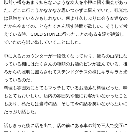
以前小樽をあまり知らないような友人を小樽に招く機会があっ
た。どこに行こうかなかなか思いつかずに悩んでいた。観光地
は見飽きているかもしれない。何より久しぶりに会う友達なの
だから今までのことをたくさん話す時間が欲しい。そうして考
えている時、GOLD STONEに行ったことのある友達が絶賛し
ていたのを思い出していくことにした。
中に入るとカウンターが一段低くなっており、後ろの山型にな
っている棚にはたくさんの種類のお酒のビンが並んでいる。後
ろからの照明に照らされてステンドグラスの様にキラキラと光
っているのだ。
料理も雰囲気にとてもマッチしているお洒落な料理だった。味
もとてもおいしい。店内の雰囲気や他にお客がいなかったこと
もあり、私たちは当時の話、そして今の話を笑いながら互いに
たっぷり話した。
話しきった後に店を出て、店の前にある車の前で三人で交互に