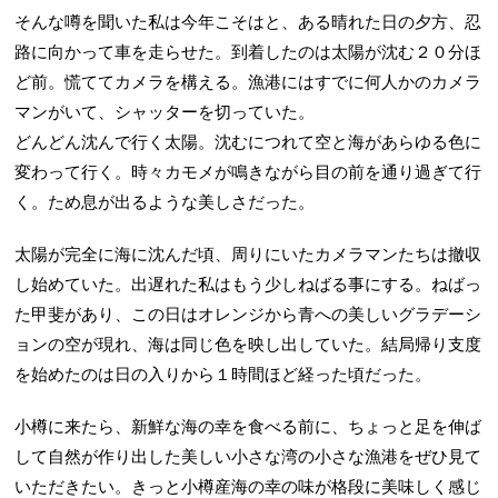
そんな噂を聞いた私は今年こそはと、ある晴れた日の夕方、忍
路に向かって車を走らせた。到着したのは太陽が沈む２０分ほ
ど前。慌ててカメラを構える。漁港にはすでに何人かのカメラ
マンがいて、シャッターを切っていた。
どんどん沈んで行く太陽。沈むにつれて空と海があらゆる色に
変わって行く。時々カモメが鳴きながら目の前を通り過ぎて行
く。ため息が出るような美しさだった。
太陽が完全に海に沈んだ頃、周りにいたカメラマンたちは撤収
し始めていた。出遅れた私はもう少しねばる事にする。ねばっ
た甲斐があり、この日はオレンジから青への美しいグラデーシ
ョンの空が現れ、海は同じ色を映し出していた。結局帰り支度
を始めたのは日の入りから１時間ほど経った頃だった。
小樽に来たら、新鮮な海の幸を食べる前に、ちょっと足を伸ば
して自然が作り出した美しい小さな湾の小さな漁港をぜひ見て
いただきたい。きっと小樽産海の幸の味が格段に美味しく感じ