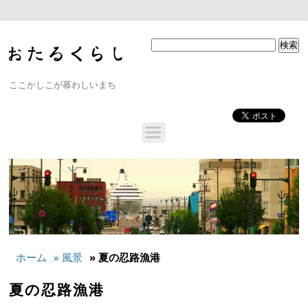
ここかしこが慕わしいまち
ホーム
» 風景
» 夏の忍路漁港
夏の忍路漁港