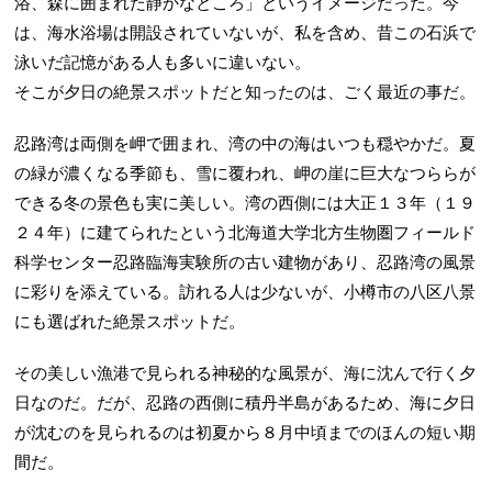
浴、森に囲まれた静かなところ」というイメージだった。今
は、海水浴場は開設されていないが、私を含め、昔この石浜で
泳いだ記憶がある人も多いに違いない。
そこが夕日の絶景スポットだと知ったのは、ごく最近の事だ。
忍路湾は両側を岬で囲まれ、湾の中の海はいつも穏やかだ。夏
の緑が濃くなる季節も、雪に覆われ、岬の崖に巨大なつららが
できる冬の景色も実に美しい。湾の西側には大正１３年（１９
２４年）に建てられたという北海道大学北方生物圏フィールド
科学センター忍路臨海実験所の古い建物があり、忍路湾の風景
に彩りを添えている。訪れる人は少ないが、小樽市の八区八景
にも選ばれた絶景スポットだ。
その美しい漁港で見られる神秘的な風景が、海に沈んで行く夕
日なのだ。だが、忍路の西側に積丹半島があるため、海に夕日
が沈むのを見られるのは初夏から８月中頃までのほんの短い期
間だ。