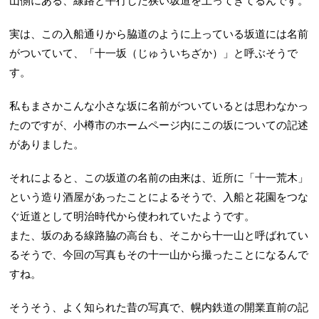
山側にある、線路と平行した狭い坂道を上ってきてるんです。
実は、この入船通りから脇道のように上っている坂道には名前
がついていて、「十一坂（じゅういちざか）」と呼ぶそうで
す。
私もまさかこんな小さな坂に名前がついているとは思わなかっ
たのですが、小樽市のホームページ内にこの坂についての記述
がありました。
それによると、この坂道の名前の由来は、近所に「十一荒木」
という造り酒屋があったことによるそうで、入船と花園をつな
ぐ近道として明治時代から使われていたようです。
また、坂のある線路脇の高台も、そこから十一山と呼ばれてい
るそうで、今回の写真もその十一山から撮ったことになるんで
すね。
そうそう、よく知られた昔の写真で、幌内鉄道の開業直前の記