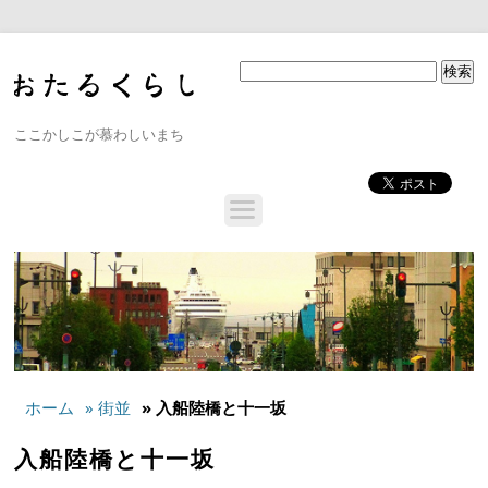
ここかしこが慕わしいまち
ホーム
» 街並
» 入船陸橋と十一坂
入船陸橋と十一坂