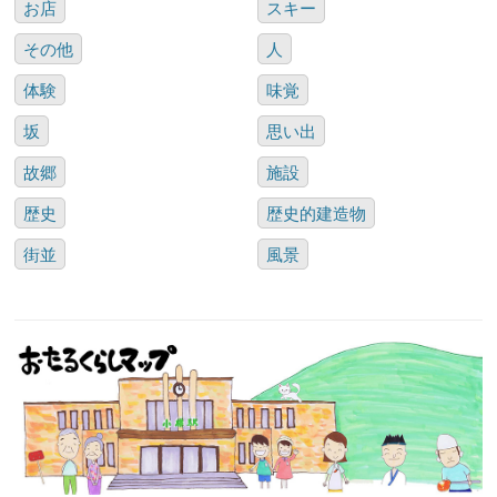
お店
スキー
その他
人
体験
味覚
坂
思い出
故郷
施設
歴史
歴史的建造物
街並
風景